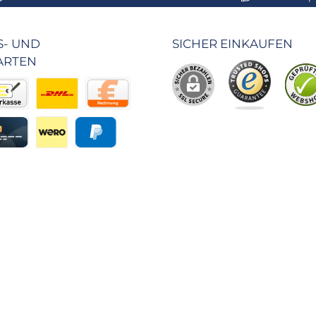
- UND
SICHER EINKAUFEN
ARTEN
r Behörden
kasse
Benutzerdefiniertes Bild 2
Rechnung
eisung
editkarte
Wero
PayPal