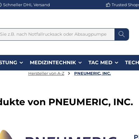
Schneller DHL Versand
Trusted Shops 
STUNG
MEDIZINTECHNIK
TAC MED
TECH
Hersteller von A-Z
PNEUMERIC, INC.
dukte von PNEUMERIC, INC.
P