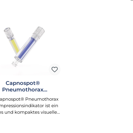
Capnospot®
Pneumothorax
mpressionsindikator
Capnospot® Pneumothorax
pressionsindikator ist ein
tes und kompaktes visuelles
ennungsgerät, das durch
nahezu sofortigen (weniger
 5 Sekunden) Farbwechsel