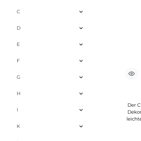
C
D
E
F
G
H
Deko
Der 
I
Dekom
leich
Erk
K
einen 
als