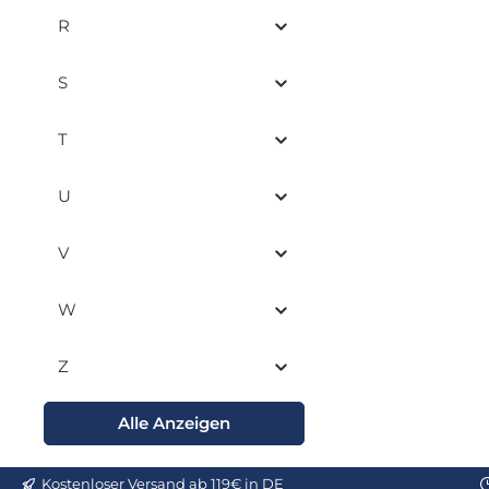
R
S
T
U
V
W
Z
Alle Anzeigen
Kostenloser Versand ab 119€ in DE