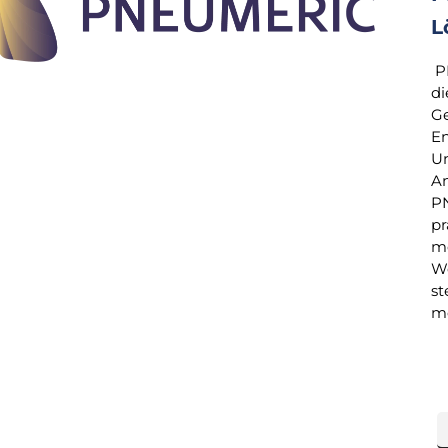
L
PN
di
Ge
En
Un
An
PN
pr
me
We
st
m