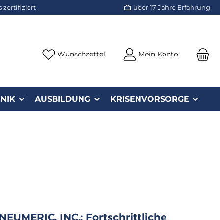
zertifiziert
über 17 Jahre Erfahrung
Du hast 0 Produkte auf dem Merk
Wunschzettel
Mein Konto
NIK
AUSBILDUNG
KRISENVORSORGE
NEUMERIC, INC.: Fortschrittliche