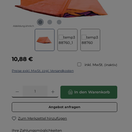
Abbildung ähnlich
Regulärer Preis:
10,88 €
inkl. MwSt.
(inaktiv)
Preise exkl. MwSt. zzgl. Versandkosten
Produkt Anzahl: Gib den gewünschten Wert ein oder benutze die Schaltflä
In den Warenkorb
Angebot anfragen
Zum Merkzettel hinzufügen
Ihre Zahlungsmöglichkeiten