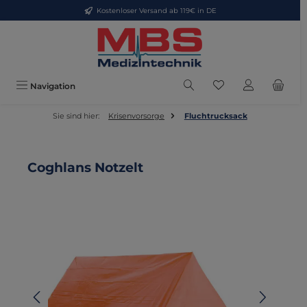
Kostenloser Versand ab 119€ in DE
Zum Hauptinhalt springen
Du hast 0 Produkte
Navigation
Sie sind hier:
Krisenvorsorge
Fluchtrucksack
Coghlans Notzelt
Bildergalerie überspringen