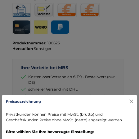
Rechnung für Behörden
Vorkasse
Rechnung
Direktüberweisung
Kreditkarte
Wero
PayPal
Produktnummer:
100623
Hersteller:
Sonstiger
Ihre Vorteile bei MBS
Kostenloser Versand ab € 119,- Bestellwert (nur
DE)
schneller Versand mit DHL
seit über 15 Jahren kompetenter Partner im
Bereich Notfallmedizin
Preisauszeichnung
Privatkunden können Preise mit MwSt. (brutto) und
Geschäftskunden Preise ohne MwSt. (netto) angezeigt werden.
Bitte wählen Sie Ihre bevorzugte Einstellung:
Beschreibung