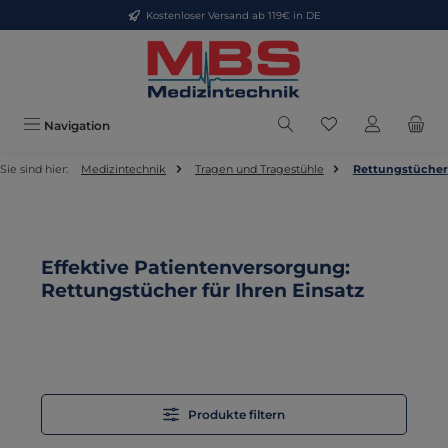
Kostenloser Versand ab 119€ in DE
Zum Hauptinhalt springen
Du hast 0 Produkt
Navigation
Sie sind hier:
Medizintechnik
Tragen und Tragestühle
Rettungstücher
Effektive Patientenversorgung:
Rettungstücher für Ihren Einsatz
Produkte filtern