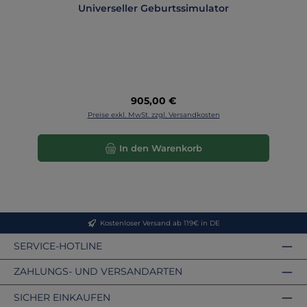
Universeller Geburtssimulator
Regulärer Preis:
905,00 €
Preise exkl. MwSt. zzgl. Versandkosten
In den Warenkorb
Kostenloser Versand ab 119€ in DE
SERVICE-HOTLINE
ZAHLUNGS- UND VERSANDARTEN
SICHER EINKAUFEN