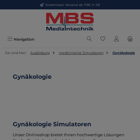
Kostenloser Versand ab 119€ in DE
Zum Hauptinhalt springen
Du hast 0 Produkt
Navigation
Sie sind hier:
Ausbildung
medizinische Simulatoren
Gynäkologie
Gynäkologie
Gynäkologie Simulatoren
Unser Onlineshop bietet Ihnen hochwertige Lösungen