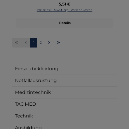
Regulärer Preis:
5,51 €
Preise exkl. MwSt. zzgl. Versandkosten
Details
Seite
Seite
1
2
Einsatzbekleidung
Notfallausrüstung
Medizintechnik
TAC MED
Technik
Ausbildung