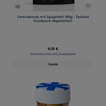
Gemüsewok mit Spaghetti 100g - Tactical
Foodpack Vegetarisch
Regulärer Preis:
9,35 €
Preise exkl. MwSt. zzgl. Versandkosten
Details