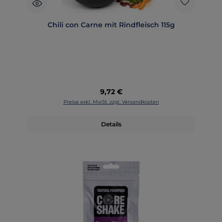
Chili con Carne mit Rindfleisch 115g
Regulärer Preis:
9,72 €
Preise exkl. MwSt. zzgl. Versandkosten
Details