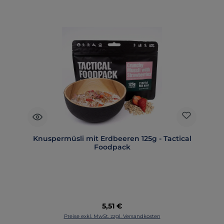
Knuspermüsli mit Erdbeeren 125g - Tactical
Foodpack
Regulärer Preis:
5,51 €
Preise exkl. MwSt. zzgl. Versandkosten