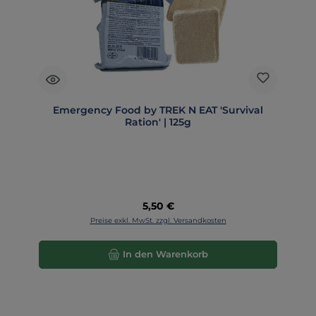
Emergency Food by TREK N EAT 'Survival
Ration' | 125g
Regulärer Preis:
5,50 €
Preise exkl. MwSt. zzgl. Versandkosten
In den Warenkorb