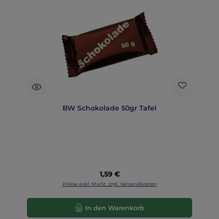
BW Schokolade 50gr Tafel
Regulärer Preis:
1,59 €
Preise exkl. MwSt. zzgl. Versandkosten
In den Warenkorb