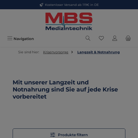
Kostenloser Versand ab 119€ in DE
Zum Hauptinhalt springen
Du hast 0 Produkt
Navigation
Sie sind hier:
Krisenvorsorge
Langzeit & Notnahrung
Mit unserer Langzeit und
Notnahrung sind Sie auf jede Krise
vorbereitet
Produkte filtern