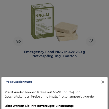
Emergency Food NRG-M 42x 250 g
Notverpflegung, 1 Karton
Preisauszeichnung
Regulärer Preis:
279,00 €
Preise exkl. MwSt. zzgl. Versandkosten
Privatkunden können Preise mit MwSt. (brutto) und
Geschäftskunden Preise ohne MwSt. (netto) angezeigt werden.
Details
Bitte wählen Sie Ihre bevorzugte Einstellung: