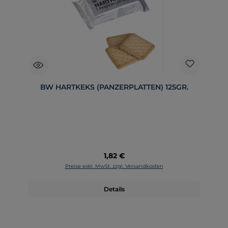
BW HARTKEKS (PANZERPLATTEN) 125GR.
Regulärer Preis:
1,82 €
Preise exkl. MwSt. zzgl. Versandkosten
Details