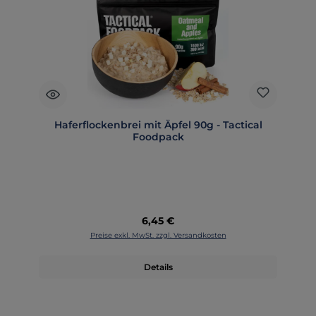
Haferflockenbrei mit Äpfel 90g - Tactical
Foodpack
Regulärer Preis:
6,45 €
Preise exkl. MwSt. zzgl. Versandkosten
Details