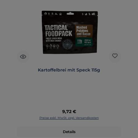
Kartoffelbrei mit Speck 115g
Regulärer Preis:
9,72 €
Preise exkl. MwSt. zzgl. Versandkosten
Details