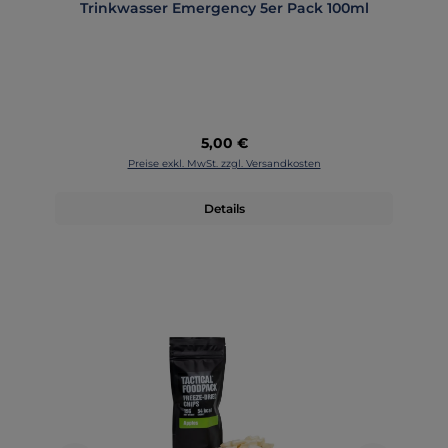
Trinkwasser Emergency 5er Pack 100ml
Regulärer Preis:
5,00 €
Preise exkl. MwSt. zzgl. Versandkosten
Details