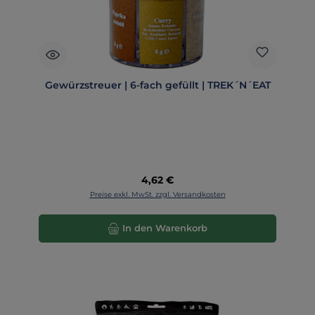
Gewürzstreuer | 6-fach gefüllt | TREK´N´EAT
Regulärer Preis:
4,62 €
Preise exkl. MwSt. zzgl. Versandkosten
In den Warenkorb