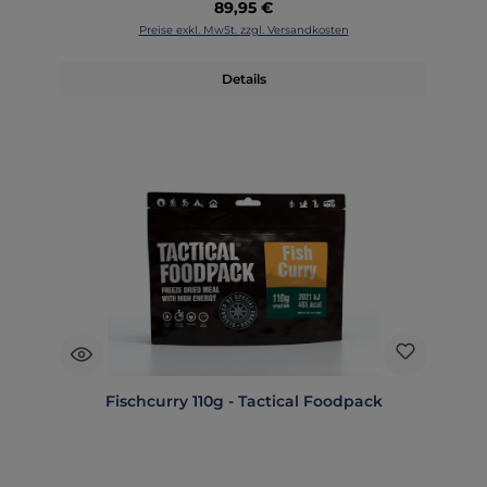
Regulärer Preis:
89,95 €
Preise exkl. MwSt. zzgl. Versandkosten
Details
Fischcurry 110g - Tactical Foodpack