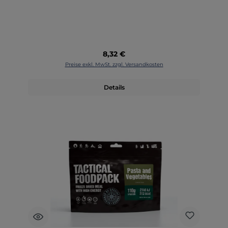
Regulärer Preis:
8,32 €
Preise exkl. MwSt. zzgl. Versandkosten
Details