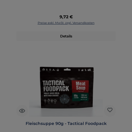
Regulärer Preis:
9,72 €
Preise exkl. MwSt. zzgl. Versandkosten
Details
Fleischsuppe 90g - Tactical Foodpack