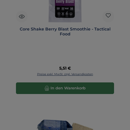
Core Shake Berry Blast Smoothie - Tactical
Food
Regulärer Preis:
5,51 €
Preise exkl. MwSt. zzgl. Versandkosten
In den Warenkorb