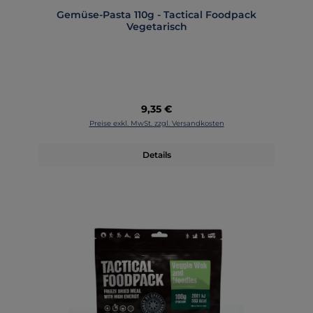
Gemüse-Pasta 110g - Tactical Foodpack
Vegetarisch
Regulärer Preis:
9,35 €
Preise exkl. MwSt. zzgl. Versandkosten
Details