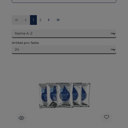
Seite
Seite
1
2
Artikel pro Seite