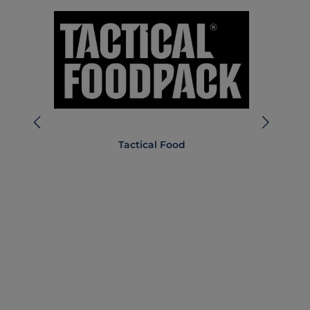
Tactical Food
Ch