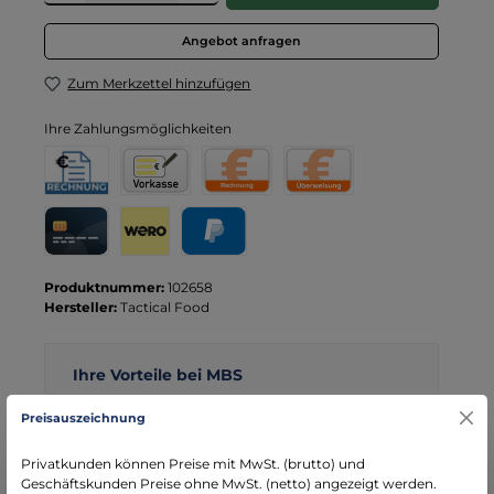
Angebot anfragen
Zum Merkzettel hinzufügen
Ihre Zahlungsmöglichkeiten
Rechnung für Behörden
Vorkasse
Rechnung
Direktüberweisung
Kreditkarte
Wero
PayPal
Produktnummer:
102658
Hersteller:
Tactical Food
Ihre Vorteile bei MBS
Kostenloser Versand ab € 119,- Bestellwert (nur
Preisauszeichnung
DE)
schneller Versand mit DHL
Privatkunden können Preise mit MwSt. (brutto) und
seit über 15 Jahren kompetenter Partner im
Geschäftskunden Preise ohne MwSt. (netto) angezeigt werden.