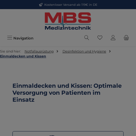
Kostenloser Versand ab 119€ in DE
Zum Hauptinhalt springen
Du hast 0 Produkt
Navigation
Sie sind hier:
Notfallausrüstung
Desinfektion und Hygiene
Einmaldecken und Kissen
Einmaldecken und Kissen: Optimale
Versorgung von Patienten im
Einsatz