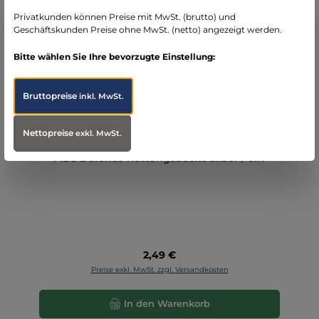
Privatkunden können Preise mit MwSt. (brutto) und
Geschäftskunden Preise ohne MwSt. (netto) angezeigt werden.
Bitte wählen Sie Ihre bevorzugte Einstellung:
Bruttopreise
inkl. MwSt.
Nettopreise
exkl. MwSt.
MBS Defence Rettungsdecke silber / oliv
Regulärer Preis:
2,49 €
Preise exkl. MwSt. zzgl. Versandkosten
In den Warenkorb