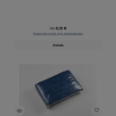
Regulärer Preis:
Ab
0,12 €
Preise exkl. MwSt. zzgl. Versandkosten
Details