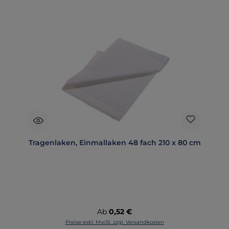
Tragenlaken, Einmallaken 48 fach 210 x 80 cm
Regulärer Preis:
Ab
0,52 €
Preise exkl. MwSt. zzgl. Versandkosten