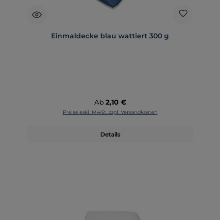
Einmaldecke blau wattiert 300 g
Regulärer Preis:
Ab
2,10 €
Preise exkl. MwSt. zzgl. Versandkosten
Details