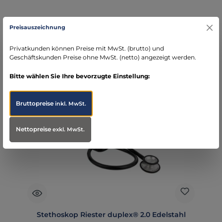
Preisauszeichnung
Regulärer Preis:
4,20 €
Preise exkl. MwSt. zzgl. Versandkosten
Privatkunden können Preise mit MwSt. (brutto) und
Geschäftskunden Preise ohne MwSt. (netto) angezeigt werden.
In den Warenkorb
Bitte wählen Sie Ihre bevorzugte Einstellung:
Bruttopreise
inkl. MwSt.
Nettopreise
exkl. MwSt.
Stethoskop Riester duplex® 2.0 Edelstahl