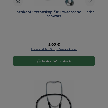
Flachkopf-Stethoskop für Erwachsene - Farbe
schwarz
Regulärer Preis:
5,00 €
Preise exkl. MwSt. zzgl. Versandkosten
In den Warenkorb