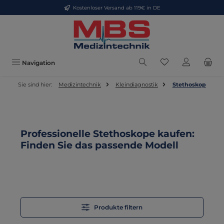
Kostenloser Versand ab 119€ in DE
Zum Hauptinhalt springen
Du hast 0 Produkt
Navigation
Sie sind hier:
Medizintechnik
Kleindiagnostik
Stethoskop
Professionelle Stethoskope kaufen:
Finden Sie das passende Modell
Produkte filtern