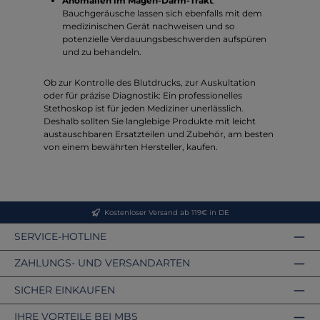
Anomalien im Magen-Darm-Trakt
:
Bauchgeräusche lassen sich ebenfalls mit dem
medizinischen Gerät nachweisen und so
potenzielle Verdauungsbeschwerden aufspüren
und zu behandeln.
Ob zur Kontrolle des Blutdrucks, zur Auskultation
oder für präzise Diagnostik: Ein professionelles
Stethoskop ist für jeden Mediziner unerlässlich.
Deshalb sollten Sie langlebige Produkte mit leicht
austauschbaren Ersatzteilen und Zubehör, am besten
von einem bewährten Hersteller, kaufen.
Kostenloser Versand ab 119€ in DE
SERVICE-HOTLINE
ZAHLUNGS- UND VERSANDARTEN
SICHER EINKAUFEN
IHRE VORTEILE BEI MBS