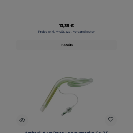
Regulärer Preis:
13,35 €
Preise exkl. MwSt. zzgl. Versandkosten
Details