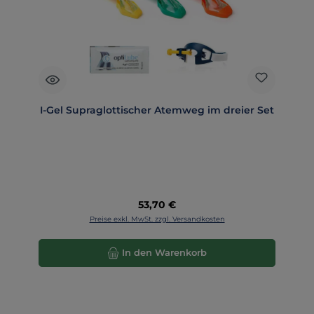
I-Gel Supraglottischer Atemweg im dreier Set
Regulärer Preis:
53,70 €
Preise exkl. MwSt. zzgl. Versandkosten
In den Warenkorb