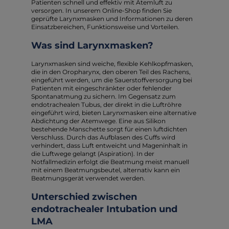
Patienten schnell und effektiv mit Atemluft zu
versorgen. In unserem Online-Shop finden Sie
geprüfte Larynxmasken und Informationen zu deren
Einsatzbereichen, Funktionsweise und Vorteilen.
Was sind Larynxmasken?
Larynxmasken sind weiche, flexible Kehlkopfmasken,
die in den Oropharynx, den oberen Teil des Rachens,
eingeführt werden, um die Sauerstoffversorgung bei
Patienten mit eingeschränkter oder fehlender
Spontanatmung zu sichern. Im Gegensatz zum
endotrachealen Tubus, der direkt in die Luftröhre
eingeführt wird, bieten Larynxmasken eine alternative
Abdichtung der Atemwege. Eine aus Silikon
bestehende Manschette sorgt für einen luftdichten
Verschluss. Durch das Aufblasen des Cuffs wird
verhindert, dass Luft entweicht und Mageninhalt in
die Luftwege gelangt (Aspiration). In der
Notfallmedizin erfolgt die Beatmung meist manuell
mit einem Beatmungsbeutel, alternativ kann ein
Beatmungsgerät verwendet werden.
Unterschied zwischen
endotrachealer Intubation und
LMA