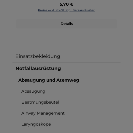
Regulärer Preis:
5,70 €
Preise exkl. MwSt. zzgl. Versandkosten
Details
Einsatzbekleidung
Notfallausrüstung
Absaugung und Atemweg
Absaugung
Beatmungsbeutel
Airway Management
Laryngoskope