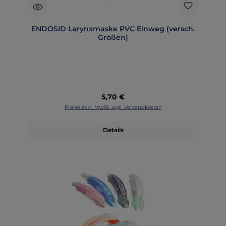
ENDOSID Larynxmaske PVC Einweg (versch.
Größen)
Regulärer Preis:
5,70 €
Preise exkl. MwSt. zzgl. Versandkosten
Details