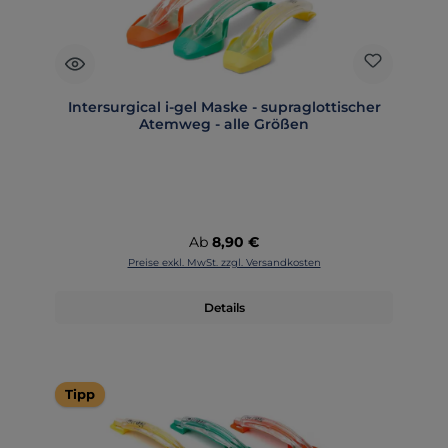
Intersurgical i-gel Maske - supraglottischer
Atemweg - alle Größen
Regulärer Preis:
Ab
8,90 €
Preise exkl. MwSt. zzgl. Versandkosten
Details
Tipp