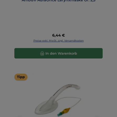
Ambu® AuraOnce Larynxmaske Gr. 2,5
Regulärer Preis:
6,44 €
Preise exkl. MwSt. zzgl. Versandkosten
In den Warenkorb
Tipp