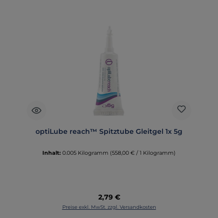
optiLube reach™ Spitztube Gleitgel 1x 5g
Inhalt:
0.005 Kilogramm
(558,00 € / 1 Kilogramm)
Regulärer Preis:
2,79 €
Preise exkl. MwSt. zzgl. Versandkosten