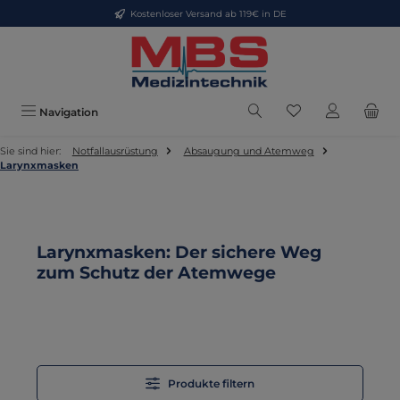
Kostenloser Versand ab 119€ in DE
Zum Hauptinhalt springen
Du hast 0 Produkt
Navigation
Sie sind hier:
Notfallausrüstung
Absaugung und Atemweg
Larynxmasken
Larynxmasken: Der sichere Weg
zum Schutz der Atemwege
Produkte filtern