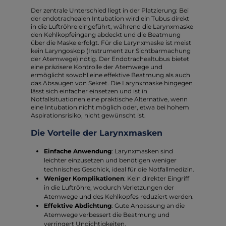
Der zentrale Unterschied liegt in der Platzierung: Bei
der endotrachealen Intubation wird ein Tubus direkt
in die Luftröhre eingeführt, während die Larynxmaske
den Kehlkopfeingang abdeckt und die Beatmung
über die Maske erfolgt. Für die Larynxmaske ist meist
kein Laryngoskop (Instrument zur Sichtbarmachung
der Atemwege) nötig. Der Endotrachealtubus bietet
eine präzisere Kontrolle der Atemwege und
ermöglicht sowohl eine effektive Beatmung als auch
das Absaugen von Sekret. Die Larynxmaske hingegen
lässt sich einfacher einsetzen und ist in
Notfallsituationen eine praktische Alternative, wenn
eine Intubation nicht möglich oder, etwa bei hohem
Aspirationsrisiko, nicht gewünscht ist.
Die Vorteile der Larynxmasken
Einfache Anwendung
: Larynxmasken sind
leichter einzusetzen und benötigen weniger
technisches Geschick, ideal für die Notfallmedizin.
Weniger Komplikationen
: Kein direkter Eingriff
in die Luftröhre, wodurch Verletzungen der
Atemwege und des Kehlkopfes reduziert werden.
Effektive Abdichtung
: Gute Anpassung an die
Atemwege verbessert die Beatmung und
verringert Undichtigkeiten.