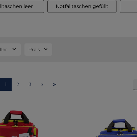
lltaschen leer
Notfalltaschen gefüllt
ller
Preis
Seite
Seite
Seite
1
2
3