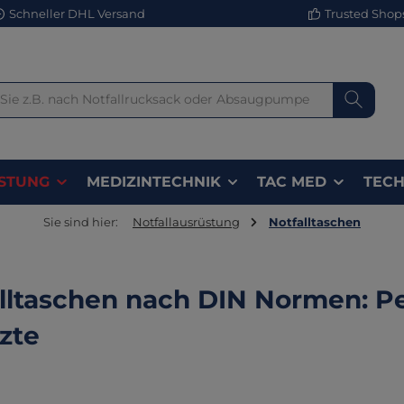
Schneller DHL Versand
Trusted Shops 
STUNG
MEDIZINTECHNIK
TAC MED
TECH
Sie sind hier:
Notfallausrüstung
Notfalltaschen
lltaschen nach DIN Normen: Per
zte