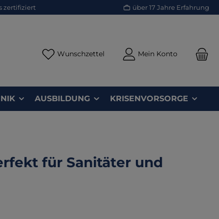
zertifiziert
über 17 Jahre Erfahrung
Du hast 0 Produkte auf dem Merk
Wunschzettel
Mein Konto
NIK
AUSBILDUNG
KRISENVORSORGE
fekt für Sanitäter und