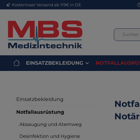
Kostenloser Versand ab 119€ in DE
m Hauptinhalt springen
Zur Suche springen
Zur Hauptnavigation springen
EINSATZBEKLEIDUNG
NOTFALLAUSRÜ
Einsatzbekleidung
Notfa
Notfallausrüstung
Notär
Absaugung und Atemweg
Desinfektion und Hygiene