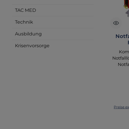
TAC MED
Technik
Ausbildung
Notf
Krisenvorsorge
Komp
Notfall
Notfa
Füllun
MBS M
ideale B
effekt
Situati
im Sport
Preise e
– diese
bietet
grundle
benötig