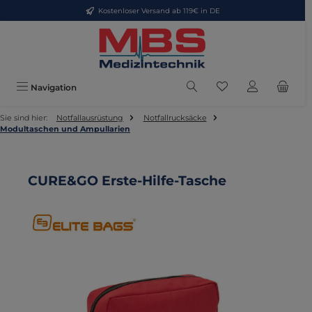
Kostenloser Versand ab 119€ in DE
Zum Hauptinhalt springen
Du hast 0 Produkte
Navigation
Sie sind hier:
Notfallausrüstung
Notfallrucksäcke
Modultaschen und Ampullarien
CURE&GO Erste-Hilfe-Tasche
Bildergalerie überspringen