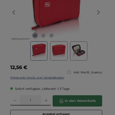
Abbildung ähnlich
Regulärer Preis:
12,56 €
inkl. MwSt.
(inaktiv)
Preise exkl. MwSt. zzgl. Versandkosten
Sofort verfügbar, Lieferzeit: 1-3 Tage
Produkt Anzahl: Gib den gewünschten Wert ein oder benutze die Schaltflä
In den Warenkorb
Angebot anfragen