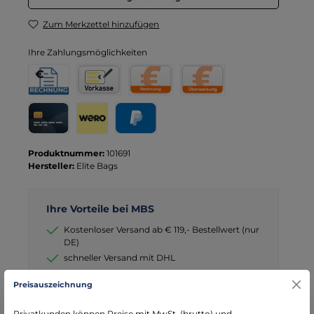
Zum Merkzettel hinzufügen
Ihre Zahlungsmöglichkeiten
Rechnung für Behörden
Vorkasse
Rechnung
Direktüberweisung
Kreditkarte
Wero
PayPal
Produktnummer:
101691
Hersteller:
Elite Bags
Ihre Vorteile bei MBS
Kostenloser Versand ab € 119,- Bestellwert (nur
DE)
schneller Versand mit DHL
seit über 15 Jahren kompetenter Partner im
Preisauszeichnung
Bereich Notfallmedizin
Privatkunden können Preise mit MwSt. (brutto) und