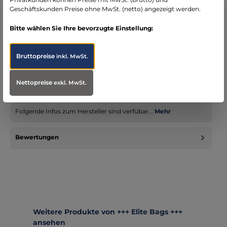
Geschäftskunden Preise ohne MwSt. (netto) angezeigt werden.
Bitte wählen Sie Ihre bevorzugte Einstellung:
Beschreibung
Die kleine, kompakte Erste-Hilfe-Tasche für den universellen
Bruttopreise
inkl. MwSt.
Einsatz im DIN A5 Format. handlich: Tasche im DIN A5
Format…
Mehr
Nettopreise
exkl. MwSt.
Infos zum Hersteller
Folgende Infos zum Hersteller sind verfübar...
Mehr
Bewertungen
Produktgalerie überspringen
Weitere Produkte von +++ Elite Bags +++
ansehen