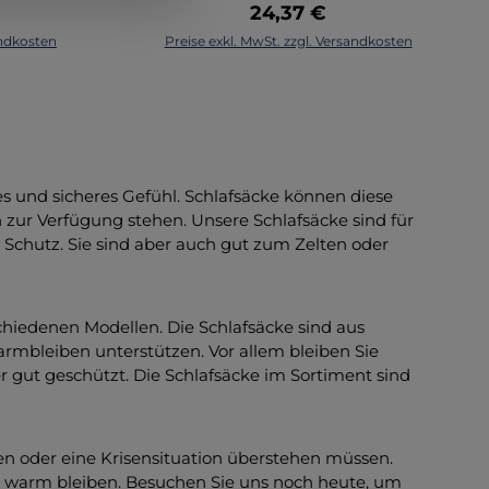
ische
Preis:
Regulärer Preis:
24,37 €
ilfe zu
Bedarf entscheidende Hilfe zu
zug: 100
orb
In den Warenkorb
andkosten
Preise exkl. MwSt. zzgl. Versandkosten
 Ripstop-
bieten. Im Packsack aus Ripstop-
300T
sätzliche
Nylon hat noch etwas zusätzliche
: 100 %
B. eine
Notausrüstung - wie z. B. eine
200 g/m²
 213 x 91
kleine Stirnlampe - Platz. Maße L
ße: 220 x
Ø 7 x 8
213 B 152 cm Gewicht 160 g
: 55
Packmaß Ø 6,5 x 13 cm VERSION
FÜR ZWEI PERSONEN
und sicheres Gefühl. Schlafsäcke können diese
omfort 7
n zur Verfügung stehen. Unsere Schlafsäcke sind für
m -10
 Schutz. Sie sind aber auch gut zum Zelten oder
4 cm,
tzliche
rschluss
tzliche
chiedenen Modellen. Die Schlafsäcke sind aus
nd
rmbleiben unterstützen. Vor allem bleiben Sie
eutel:
 gut geschützt. Die Schlafsäcke im Sortiment sind
Packen
KO-TEX®
ard 100,
en oder eine Krisensituation überstehen müssen.
und
nd warm bleiben. Besuchen Sie uns noch heute, um
t des