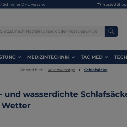
Schneller DHL Versand
Trusted Shops 
STUNG
MEDIZINTECHNIK
TAC MED
TECH
Sie sind hier:
Krisenvorsorge
Schlafsäcke
 und wasserdichte Schlafsäcke: 
 Wetter