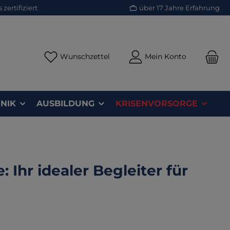
zertifiziert
über 17 Jahre Erfahrung
Du hast 0 Produkte auf dem Merk
Wunschzettel
Mein Konto
NIK
AUSBILDUNG
KRISENVORSORGE
Ihr idealer Begleiter für