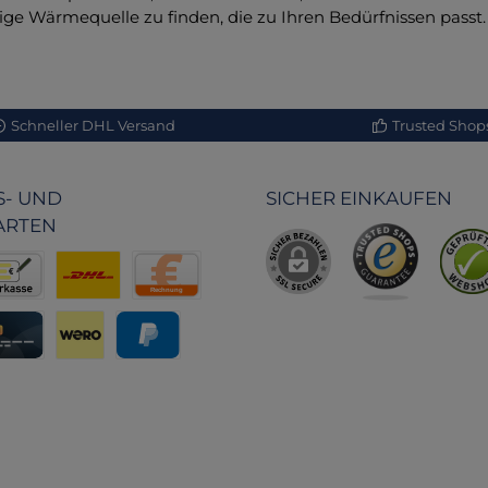
tige Wärmequelle zu finden, die zu Ihren Bedürfnissen passt
Materials gewährleist
Origin Outdoors 'Fros
Comfort' bietet hervor
Wärme und Komfort für a
gerne in der Natur un
Schneller DHL Versand
Trusted Shops 
sind. Ideal für alle, die
kühleren Monaten unt
sind und Wert auf Qual
- UND
SICHER EINKAUFEN
Bequemlichkeit leg
ARTEN
r Behörden
kasse
Benutzerdefiniertes Bild 2
Rechnung
eisung
editkarte
Wero
PayPal