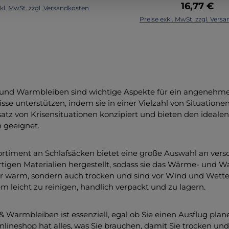
Taschenlampe.Techn
Rucksäcke. Robustes
Regulärer 
16,77 €
xkl. MwSt. zzgl. Versandkosten
Bedarf entscheidende H
DetailsMaterial Außenbe
In den Warenkorb
In den Warenk
l: Reißfestes Polyethylen
Preise exkl. MwSt. zzgl. Vers
bieten. Im Packsack aus
% Nylon Jacquard 
mit 28 µm Stärke hält
Nylon hat noch etwas zu
40DMaterial Innenbezug
en Wetterbedingungen
Notausrüstung - wie z. 
Nylon 320T 30DFüllung: 
. Sofort Einsatzbereit:
kleine Stirnlampe - Platz.
Microfaser soft touchGrö
ive 6 m Paracord und 4
cm, 108 g Packmaß ca. 
85 cm, Breite Fußteil
gen für den schnellen
cm
cmGewicht: 1,9
. Flexible Befestigung:
nd Warmbleiben sind wichtige Aspekte für ein angenehmes 
kgTemperaturbereich: K
beitete Metallösen für
sse unterstützen, indem sie in einer Vielzahl von Situatione
°C, Limit 2 °C, Extre
ere Verankerung und
atz von Krisensituationen konzipiert und bieten den idealen
°CPackmaß: 42 x Ø 2
vielseitige
 geeignet.
waschbar bei 30 °CZusä
pannmöglichkeiten.
Features2-Wege-Reißve
sche Daten Eigenschaft
mit Schlitten: Für zusä
MaterialPolyethylen (PE),
rtiment an Schlafsäcken bietet eine große Auswahl an vers
Praktikabilität u
ert Materialstärke28 µm
igen Materialien hergestellt, sodass sie das Wärme- und Wa
Komfort.Kompressionsb
v (Grün) Maße (L x B)240
ur warm, sondern auch trocken und sind vor Wind und Wetter
Ermöglicht einfaches 
m Höhe (aufgebaut)ca. 92
 leicht zu reinigen, handlich verpackt und zu lagern.
und Transportieren.OE
cm Gewicht326 g
zertifiziert: Nach Stand
Warmbleiben ist essenziell, egal ob Sie einen Ausflug plan
was die Sicherheit 
nlineshop hat alles, was Sie brauchen, damit Sie trocken u
Umweltfreundlichkei