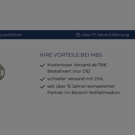
.
et.Der
tfall
ragende
lle, die
terwegs
zertifiziert
über 17 Jahre Erfahrung
 in den
erwegs
ität und
IHRE VORTEILE BEI MBS
en.
Kostenloser Versand ab 119€
Bestellwert (nur DE)
schneller Versand mit DHL
seit über 15 Jahren kompetenter
Partner im Bereich Notfallmedizin