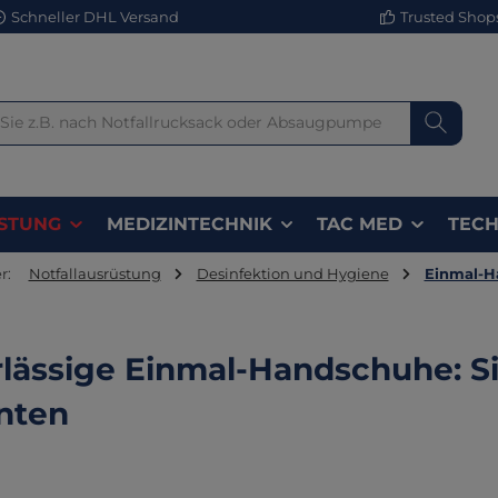
Schneller DHL Versand
Trusted Shops 
STUNG
MEDIZINTECHNIK
TAC MED
TECH
r:
Notfallausrüstung
Desinfektion und Hygiene
Einmal-H
lässige Einmal-Handschuhe: Si
nten