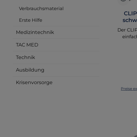
Verbrauchsmaterial
CLIP
schwa
Erste Hilfe
Der CLIP
Medizintechnik
einfa
TAC MED
Einsa
befe
Technik
Feuerwe
Ausbildung
Poliz
Handsch
Krisenvorsorge
an d
Preise e
Tas
langle
kaufen 
und nas
dieser 
basiert
Cli