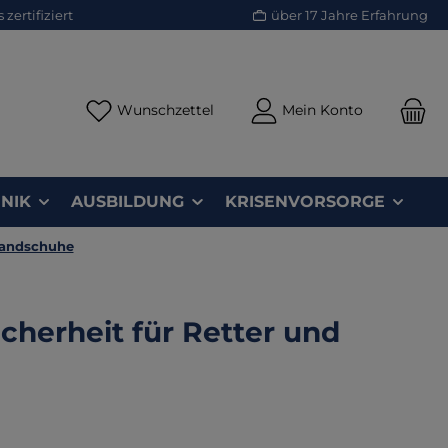
zertifiziert
über 17 Jahre Erfahrung
Du hast 0 Produkte auf dem Merk
Wunschzettel
Mein Konto
NIK
AUSBILDUNG
KRISENVORSORGE
andschuhe
cherheit für Retter und