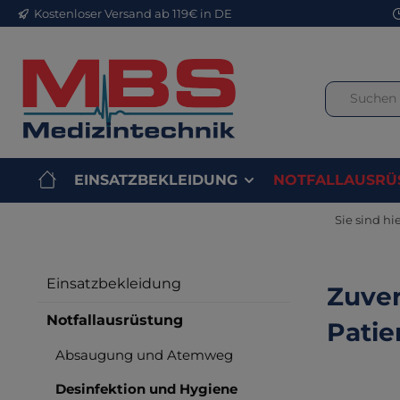
Kostenloser Versand ab 119€ in DE
m Hauptinhalt springen
Zur Suche springen
Zur Hauptnavigation springen
EINSATZBEKLEIDUNG
NOTFALLAUSRÜ
Sie sind hie
Einsatzbekleidung
Zuver
Notfallausrüstung
Patie
Absaugung und Atemweg
Desinfektion und Hygiene