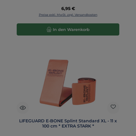
Regulärer Preis:
6,95 €
Preise exkl. MwSt. zzgl. Versandkosten
In den Warenkorb
LIFEGUARD E-BONE Splint Standard XL - 11 x
100 cm * EXTRA STARK *