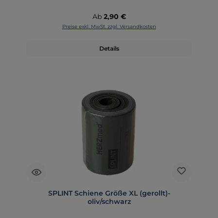
Regulärer Preis:
Ab
2,90 €
Preise exkl. MwSt. zzgl. Versandkosten
Details
SPLINT Schiene Größe XL (gerollt)-
oliv/schwarz