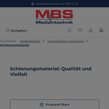
Kostenloser Versand ab 119€ in DE
Zum Hauptinhalt springen
Du hast 0 Produkt
Navigation
Sie sind hier:
Medizintechnik
Immobilisation und Trauma
Schienungsmaterial
Schienungsmaterial: Qualität und
Vielfalt
Produkte filtern