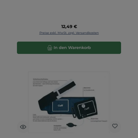
Regulärer Preis:
12,49 €
Preise exkl. MwSt. zzgl. Versandkosten
In den Warenkorb