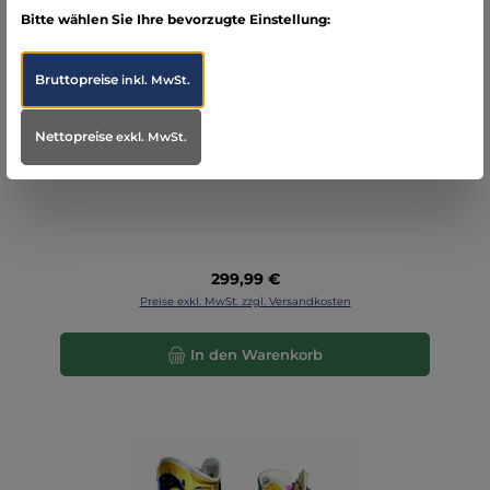
Bitte wählen Sie Ihre bevorzugte Einstellung:
Bruttopreise
inkl. MwSt.
Lifeguard VACQ-SPLINT Vakuumschienen-Set
Nettopreise
exkl. MwSt.
Regulärer Preis:
299,99 €
Preise exkl. MwSt. zzgl. Versandkosten
In den Warenkorb