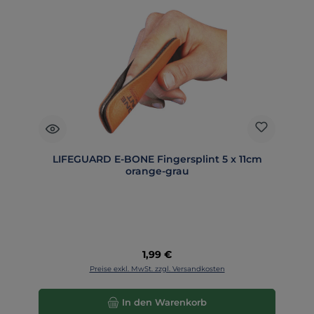
LIFEGUARD E-BONE Fingersplint 5 x 11cm
orange-grau
Regulärer Preis:
1,99 €
Preise exkl. MwSt. zzgl. Versandkosten
In den Warenkorb