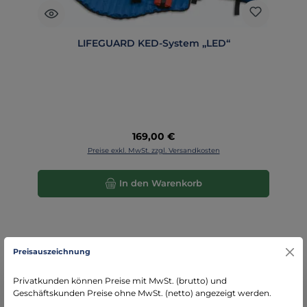
LIFEGUARD KED-System „LED“
Regulärer Preis:
169,00 €
Preise exkl. MwSt. zzgl. Versandkosten
In den Warenkorb
Preisauszeichnung
Privatkunden können Preise mit MwSt. (brutto) und
Geschäftskunden Preise ohne MwSt. (netto) angezeigt werden.