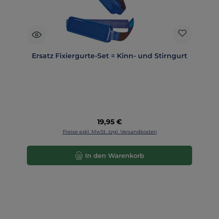
Ersatz Fixiergurte-Set = Kinn- und Stirngurt
Regulärer Preis:
19,95 €
Preise exkl. MwSt. zzgl. Versandkosten
In den Warenkorb