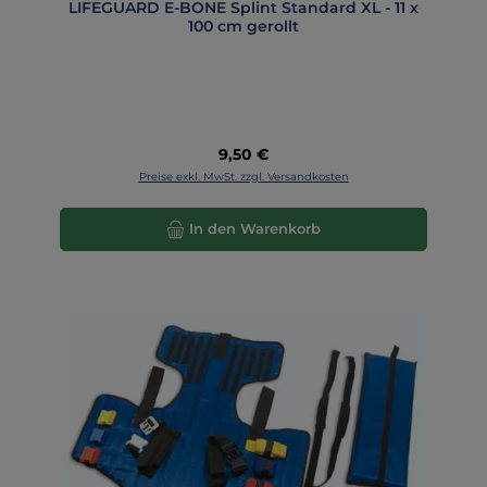
LIFEGUARD E-BONE Splint Standard XL - 11 x
100 cm gerollt
Regulärer Preis:
9,50 €
Preise exkl. MwSt. zzgl. Versandkosten
In den Warenkorb