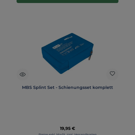
MBS Splint Set - Schienungsset komplett
Regulärer Preis:
19,95 €
Preise exkl. MwSt. zzgl. Versandkosten