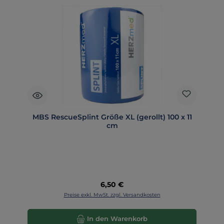
MBS RescueSplint Größe XL (gerollt) 100 x 11
cm
Regulärer Preis:
6,50 €
Preise exkl. MwSt. zzgl. Versandkosten
In den Warenkorb