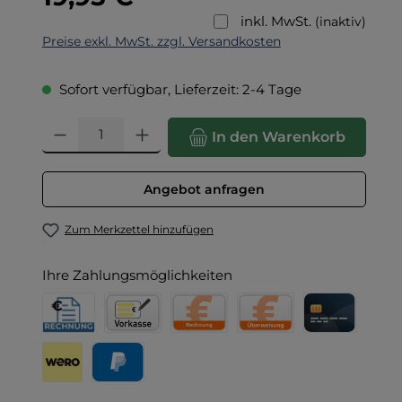
inkl. MwSt.
(inaktiv)
Preise exkl. MwSt. zzgl. Versandkosten
Sofort verfügbar, Lieferzeit: 2-4 Tage
Produkt Anzahl: Gib den gewünschten Wert ein oder benut
In den Warenkorb
Angebot anfragen
Zum Merkzettel hinzufügen
Ihre Zahlungsmöglichkeiten
Rechnung für Behörden
Vorkasse
Rechnung
Direktüberweisung
Kreditkarte
Wero
PayPal