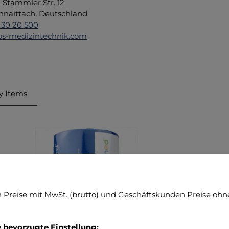
d Stammler Str. 12
hnaittach, Deutschland
 30 20 500
s-medizintechnik.com
y Items
ktgalerie überspringen
Preise mit MwSt. (brutto) und Geschäftskunden Preise ohne
e bevorzugte Einstellung: