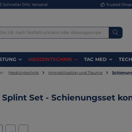
Schneller DHL Versand
Trusted Shops 
STUNG
MEDIZINTECHNIK
TAC MED
TECH
er:
Medizintechnik
Immobilisation und Trauma
Schienun
Splint Set - Schienungsset ko
lerie überspringen