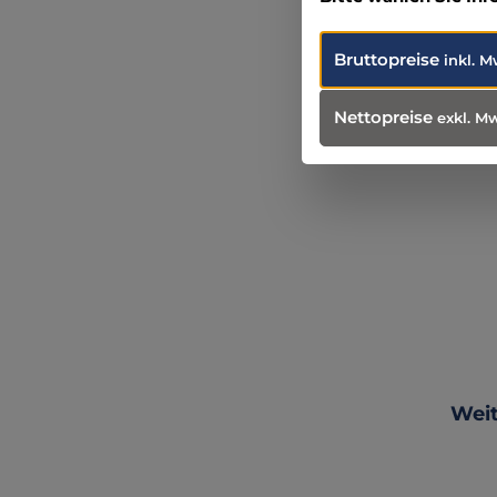
MB
Bruttopreise
inkl. M
Nettopreise
exkl. M
Wa
Produ
Weit