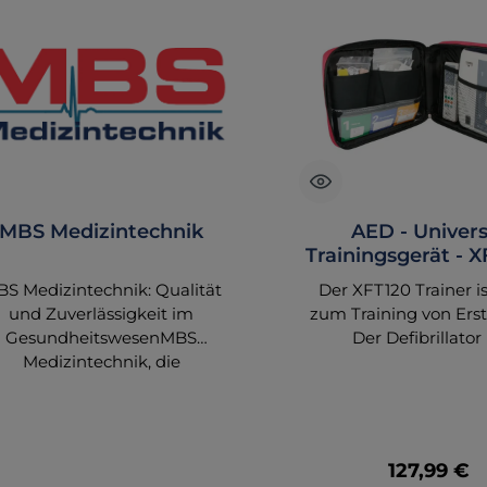
pa
L
g
i
pr
MBS Medizintechnik
AED - Univers
Trainingsgerät - X
AED-Traine
S Medizintechnik: Qualität
Der XFT120 Trainer is
Sc
und Zuverlässigkeit im
zum Training von Erst
GesundheitswesenMBS
Der Defibrillator 
Medizintechnik, die
vorprogrammiert
enmarke des gleichnamigen
verschiedenen Notf
An
ine-Shops, bietet eine breite
Szenarien, um d
Palette an hochwertigen
Kursteilnehmer im 
dizinprodukten, die speziell
mit dem Defibrillat
Regulärer 
127,99 €
auf die Bedürfnisse von
unterschiedlichen Sit