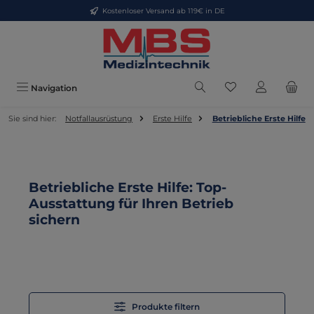
Kostenloser Versand ab 119€ in DE
Zum Hauptinhalt springen
Du hast 0 Produkt
Navigation
Sie sind hier:
Notfallausrüstung
Erste Hilfe
Betriebliche Erste Hilfe
Betriebliche Erste Hilfe: Top-
Ausstattung für Ihren Betrieb
sichern
Produkte filtern