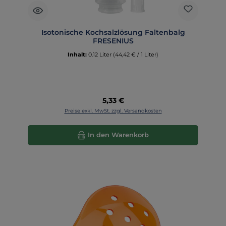
Isotonische Kochsalzlösung Faltenbalg
FRESENIUS
Inhalt:
0.12 Liter
(44,42 € / 1 Liter)
Regulärer Preis:
5,33 €
Preise exkl. MwSt. zzgl. Versandkosten
In den Warenkorb