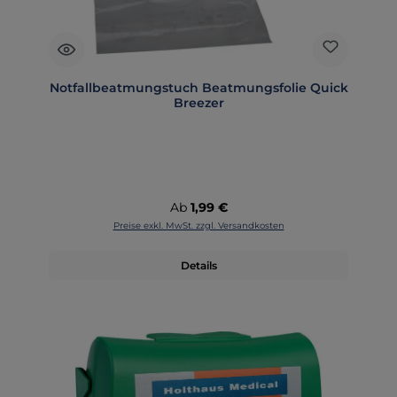
Notfallbeatmungstuch Beatmungsfolie Quick
Breezer
Regulärer Preis:
Ab
1,99 €
Preise exkl. MwSt. zzgl. Versandkosten
Details