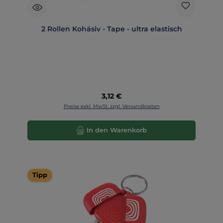
2 Rollen Kohäsiv - Tape - ultra elastisch
Regulärer Preis:
3,12 €
Preise exkl. MwSt. zzgl. Versandkosten
In den Warenkorb
Tipp