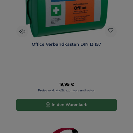
Office Verbandkasten DIN 13 157
Regulärer Preis:
19,95 €
Preise exkl. MwSt. zzgl. Versandkosten
In den Warenkorb