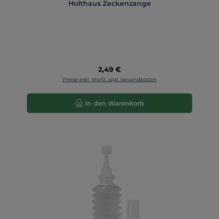
Holthaus Zeckenzange
Regulärer Preis:
2,49 €
Preise exkl. MwSt. zzgl. Versandkosten
In den Warenkorb