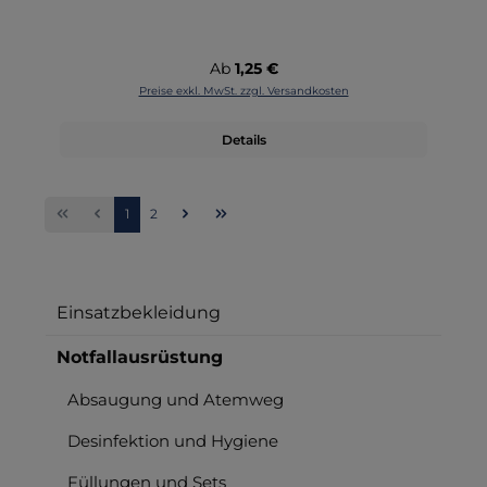
Regulärer Preis:
Ab
1,25 €
Preise exkl. MwSt. zzgl. Versandkosten
Details
Seite
Seite
1
2
Einsatzbekleidung
Notfallausrüstung
Absaugung und Atemweg
Desinfektion und Hygiene
Füllungen und Sets