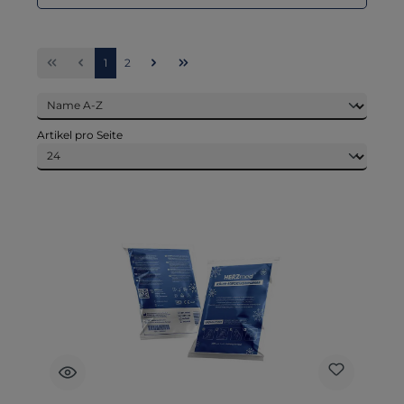
Seite
Seite
1
2
Artikel pro Seite