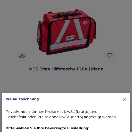
MBS Erste Hilfetasche FLEX | Plane
Preisauszeichnung
Regulärer Preis:
Ab
65,00 €
Privatkunden können Preise mit MwSt. (brutto) und
Preise exkl. MwSt. zzgl. Versandkosten
Geschäftskunden Preise ohne MwSt. (netto) angezeigt werden.
Bitte wählen Sie Ihre bevorzugte Einstellung:
Details