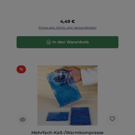
Regulärer Preis:
4,49 €
Preise exkl. MwSt. zzgl. Versandkosten
In den Warenkorb
Rabatt
%
Mehrfach-Kalt-/Warmkompresse