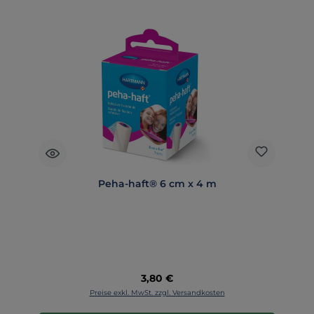
Peha-haft® 6 cm x 4 m
Regulärer Preis:
3,80 €
Preise exkl. MwSt. zzgl. Versandkosten