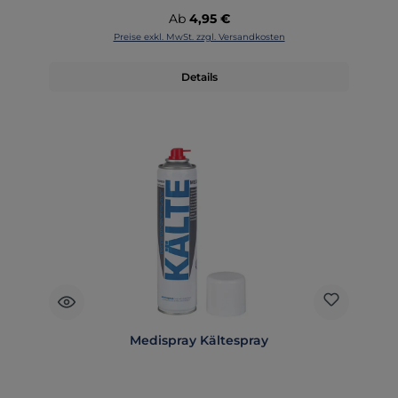
Regulärer Preis:
Ab
4,95 €
Preise exkl. MwSt. zzgl. Versandkosten
Details
Medispray Kältespray