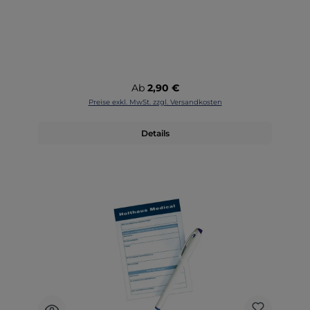
Regulärer Preis:
Ab
2,90 €
Preise exkl. MwSt. zzgl. Versandkosten
Details