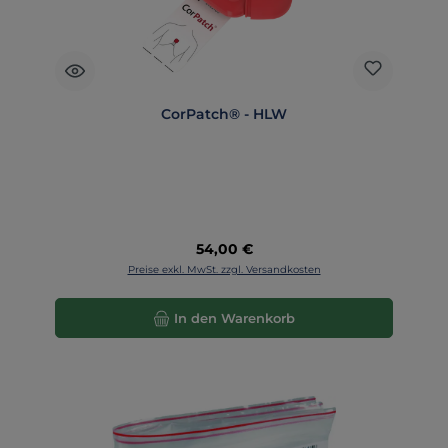
CorPatch® - HLW
Regulärer Preis:
54,00 €
Preise exkl. MwSt. zzgl. Versandkosten
In den Warenkorb