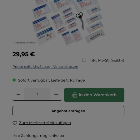
Abbildung ähnlich
Regulärer Preis:
29,95 €
inkl. MwSt.
(inaktiv)
Preise exkl. MwSt. zzgl. Versandkosten
Sofort verfügbar, Lieferzeit: 1-3 Tage
Produkt Anzahl: Gib den gewünschten Wert ein oder benutze die Schaltflä
In den Warenkorb
Angebot anfragen
Zum Merkzettel hinzufügen
Ihre Zahlungsmöglichkeiten