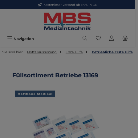
Kostenloser Versand ab 119€ in DE
Zum Hauptinhalt springen
Du hast 0 Produkte
Navigation
Sie sind hier:
Notfallausrüstung
Erste Hilfe
Betriebliche Erste Hilfe
Füllsortiment Betriebe 13169
Bildergalerie überspringen