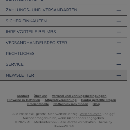
ZAHLUNGS- UND VERSANDARTEN
SICHER EINKAUFEN
IHRE VORTEILE BEI MBS
VERSANDHANDELSREGISTER
RECHTLICHES
SERVICE
NEWSLETTER
Kontakt
Über uns
Versand und Zahlungsbedingungen
Hinweise zu Batterien
Altgeräteverordnung
Häufig gestellte Fragen
Größentabelle
Notfallrucksack finden
Blog
Alle Preise exkl. gesetzl. Mehrwertsteuer zzgl.
Versandkosten
und ggf.
Nachnahmegebühren, wenn nicht anders angegeben.
© 2026 MBS Medizintechnik - Alle Rechte vorbehalten. Theme by
ThemeWare®