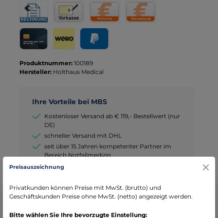
Rechnung für Behörden
Vorkasse
Rechnung
Direktüberweisung
Kreditkarte
Wero
PayPal
Produktnummer:
100189
Hersteller:
Holthaus Medical
Ihre Vorteile bei MBS
Kostenloser Versand ab € 119,- Bestellwert (nur
DE)
schneller Versand mit DHL
seit über 15 Jahren kompetenter Partner im
Bereich Notfallmedizin
Preisauszeichnung
Privatkunden können Preise mit MwSt. (brutto) und
Geschäftskunden Preise ohne MwSt. (netto) angezeigt werden.
Beschreibung
Bitte wählen Sie Ihre bevorzugte Einstellung: