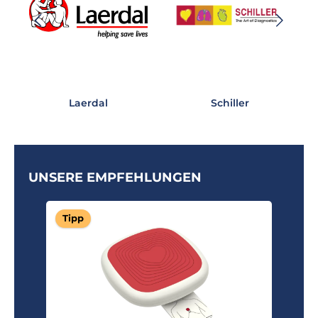
Laerdal
Schiller
UNSERE EMPFEHLUNGEN
Produktgalerie überspringen
Tipp
T