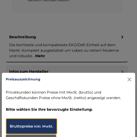
Beschreibung
Die leichteste und kompakteste EKG/Defi-Einheit auf dem
Markt. Komplett ausgestattet um Leben zu retten! Moderne
und robuste…
Mehr
Infos zum Hersteller
Folgende Infos zum Hersteller sind verfübar...
Mehr
Preisauszeichnung
Privatkunden können Preise mit MwSt. (brutto) und
Bewertungen
Geschäftskunden Preise ohne MwSt. (netto) angezeigt werden.
Bitte wählen Sie Ihre bevorzugte Einstellung:
Bruttopreise
inkl. MwSt.