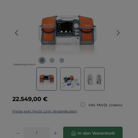
Bildergalerie überspringen
Abbildung ähnlich
Regulärer Preis:
22.549,00 €
inkl. MwSt.
(inaktiv)
Preise exkl. MwSt. zzgl. Versandkosten
Produkt Anzahl: Gib den gewünschten Wert ein oder benutze die Schaltflä
In den Warenkorb