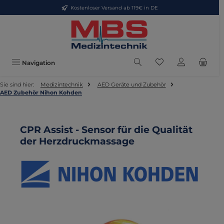
Kostenloser Versand ab 119€ in DE
Zum Hauptinhalt springen
Du hast 0 Produkte
Navigation
Sie sind hier:
Medizintechnik
AED Geräte und Zubehör
AED Zubehör Nihon Kohden
CPR Assist - Sensor für die Qualität
der Herzdruckmassage
Bildergalerie überspringen