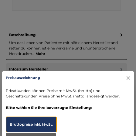
Beschreibung
Um das Leben von Patienten mit plötzlichem Herzstillstand
retten zu können, ist eine wirksame und ununterbrochene
Herzdruckm…
Mehr
Infos zum Hersteller
Folgende Infos zum Hersteller sind verfübar...
Mehr
Preisauszeichnung
Privatkunden können Preise mit MwSt. (brutto) und
Bewertungen
Geschäftskunden Preise ohne MwSt. (netto) angezeigt werden.
Bitte wählen Sie Ihre bevorzugte Einstellung:
Bruttopreise
inkl. MwSt.