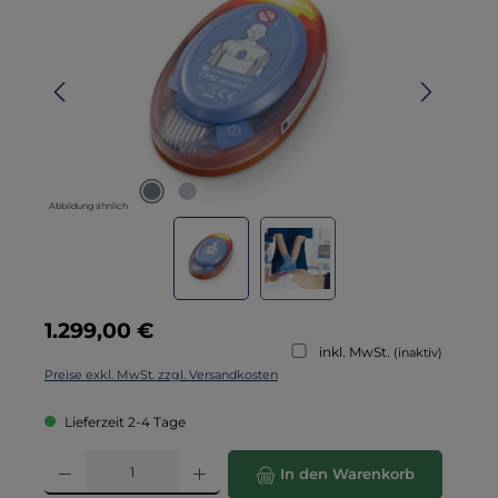
Abbildung ähnlich
Regulärer Preis:
1.299,00 €
inkl. MwSt.
(inaktiv)
Preise exkl. MwSt. zzgl. Versandkosten
Lieferzeit 2-4 Tage
Produkt Anzahl: Gib den gewünschten Wert ein oder benutze die Schaltflä
In den Warenkorb