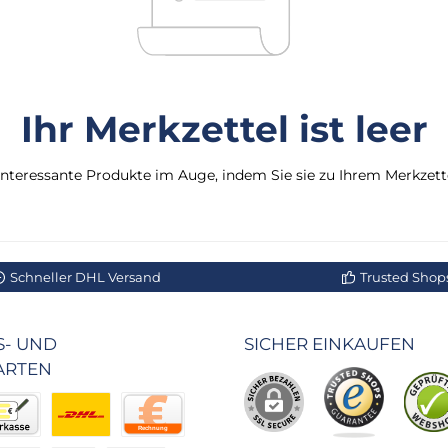
Ihr Merkzettel ist leer
interessante Produkte im Auge, indem Sie sie zu Ihrem Merkzett
Schneller DHL Versand
Trusted Shops 
- UND
SICHER EINKAUFEN
ARTEN
r Behörden
kasse
Benutzerdefiniertes Bild 2
Rechnung