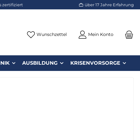
zertifiziert
über 17 Jahre Erfahrung
Du hast 0 Produkte auf dem Merk
Wunschzettel
Mein Konto
NIK
AUSBILDUNG
KRISENVORSORGE