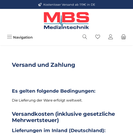
Kostenloser Versand ab 119€ in DE
Zum Hauptinhalt springen
Du hast 0 Produkt
Navigation
Versand und Zahlung
Es gelten folgende Bedingungen:
Die Lieferung der Ware erfolgt weltweit.
Versandkosten (inklusive gesetzliche
Mehrwertsteuer)
Lieferungen im Inland (Deutschland):