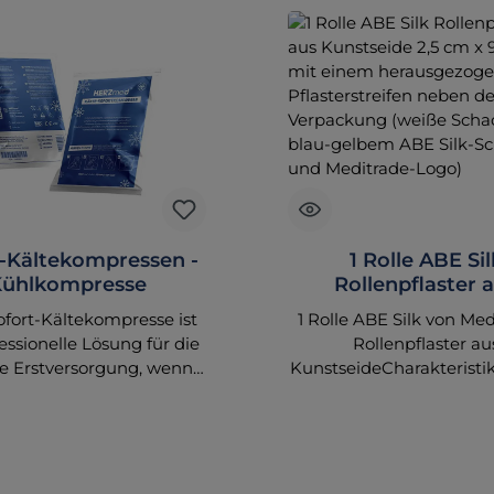
t-Kältekompressen -
1 Rolle ABE Sil
ühlkompresse
Rollenpflaster 
Kunstseide 2,5 cm x
ofort-Kältekompresse ist
1 Rolle ABE Silk von Med
- 9541
essionelle Lösung für die
Rollenpflaster au
le Erstversorgung, wenn
KunstseideCharakteristik
nschnelle Kälte benötigt
aster aus weisse
e ist ideal für den Einsatz
Celluloseacetatm
Rettungsdienst, bei
hypoallergenem
erletzungen oder in der
Polyacrylatklebergezack
praxis. Wenn Sie eine
und somit leicht laengs