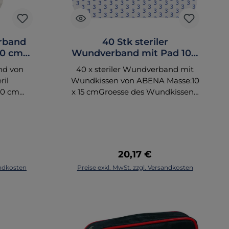
erband
40 Stk steriler
 20 cm
Wundverband mit Pad 10 x
BENA -
15 cm von ABENA - 220934
nd von
40 x steriler Wundverband mit
ril
Wundkissen von ABENA Masse:10
20 cm
x 15 cmGroesse des Wundkissens:
: 5 x 15
4 x 9 cmPolyurethan-Folie -
onwoven
Bakterien-, Virus- und
en:
WasserfestKlebstoff in Streifen f
eine bessere
ssWeiche
FeuchtigkeitsertragungWasserda
Preis:
Regulärer Preis:
20,17 €
aessende
mpfdurchlaessigPZN:07561807
orb
In den Warenkorb
andkosten
Preise exkl. MwSt. zzgl. Versandkosten
 oder
Artikelnummer: 220934EAN:
risch
5703538294020
 Die
t aus
ezieller
irkt