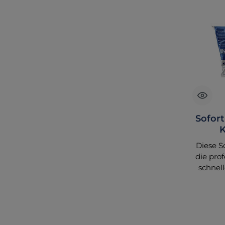
Sofor
K
Diese S
die prof
schnel
sekunde
wird. Si
im 
Sportv
Arzt