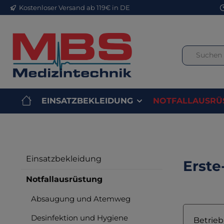
Kostenloser Versand ab 119€ in DE
m Hauptinhalt springen
Zur Suche springen
Zur Hauptnavigation springen
EINSATZBEKLEIDUNG
NOTFALLAUSRÜ
Einsatzbekleidung
Erste
Notfallausrüstung
Absaugung und Atemweg
Desinfektion und Hygiene
Betrieb