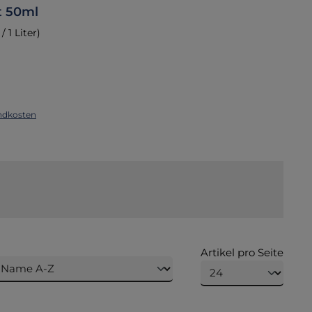
t 50ml
/ 1 Liter)
Preis:
orb
andkosten
Artikel pro Seite