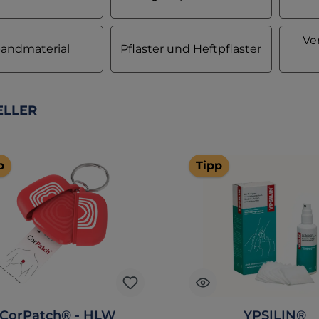
Ve
bandmaterial
Pflaster und Heftpflaster
galerie überspringen
ELLER
p
Tipp
CorPatch® - HLW
YPSILIN®