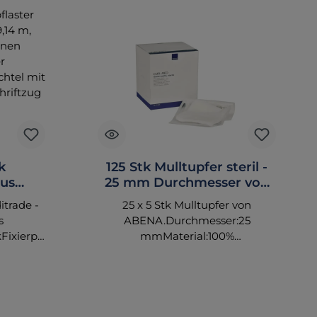
k
125 Stk Mulltupfer steril -
aus
25 mm Durchmesser von
 9,14 m
ABENA - 221608
itrade -
25 x 5 Stk Mulltupfer von
s
ABENA.Durchmesser:25
Fixierpfl
mmMaterial:100%
m
BaumwolleZum Abwischen der
it
Haut, zur Absorption von Blut
und Sekreten sowie zur
ter Rand
Behandlung von Wunden bei
 und quer
sterilen Vorgaengen. Weich und