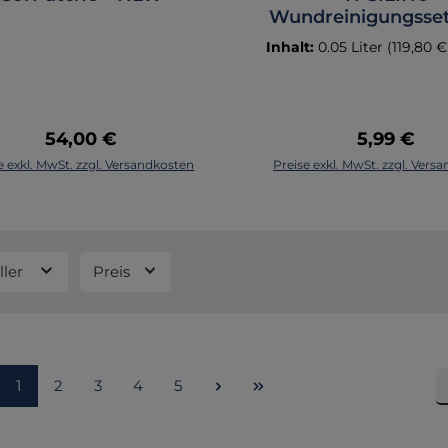
Wundreinigungsse
Inhalt:
0.05 Liter
(119,80 € 
Regulärer Preis:
Regulärer 
54,00 €
5,99 €
In den Warenkorb
In den Warenk
e exkl. MwSt. zzgl. Versandkosten
Preise exkl. MwSt. zzgl. Vers
ller
Preis
Seite
Seite
Seite
Seite
Seite
1
2
3
4
5