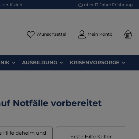
zertifiziert
über 17 Jahre Erfahrung
Du hast 0 Produkte auf dem Merk
Wunschzettel
Mein Konto
NIK
AUSBILDUNG
KRISENVORSORGE
uf Notfälle vorbereitet
e Hilfe daheim und
Erste Hilfe Koffer