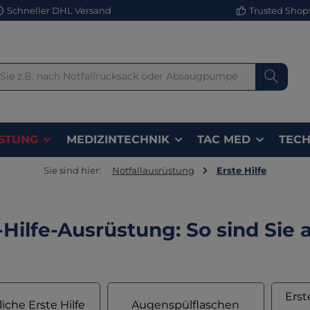
Schneller DHL Versand
Trusted Shops 
STUNG
MEDIZINTECHNIK
TAC MED
TECH
Sie sind hier:
Notfallausrüstung
Erste Hilfe
-Hilfe-Ausrüstung: So sind Sie a
Erst
liche Erste Hilfe
Augenspülflaschen