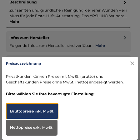
Beschreibung
Zur sanften und gründlichen Reinigung kleinerer Wunden – ein
Muss für jede Erste-Hilfe-Ausstattung. Das YPSILIN® Wundre…
Mehr
Infos zum Hersteller
Folgende Infos zum Hersteller sind verfübar...
Mehr
Bewertungen
Preisauszeichnung
Privatkunden können Preise mit MwSt. (brutto) und
Geschäftskunden Preise ohne MwSt. (netto) angezeigt werden.
Bitte wählen Sie Ihre bevorzugte Einstellung:
Produktgalerie überspringen
Accessory Items
Bruttopreise
inkl. MwSt.
Nettopreise
exkl. MwSt.