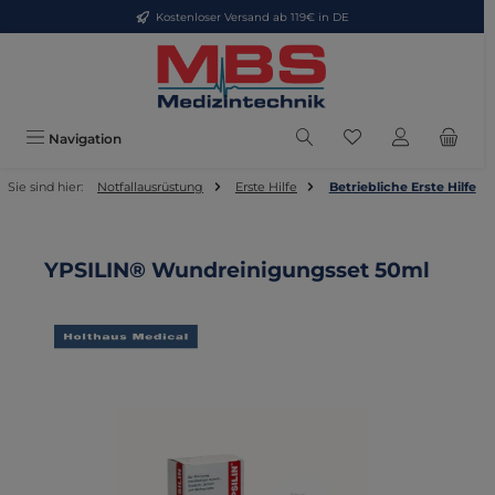
Kostenloser Versand ab 119€ in DE
Zum Hauptinhalt springen
Du hast 0 Produkte
Navigation
Sie sind hier:
Notfallausrüstung
Erste Hilfe
Betriebliche Erste Hilfe
YPSILIN® Wundreinigungsset 50ml
Bildergalerie überspringen