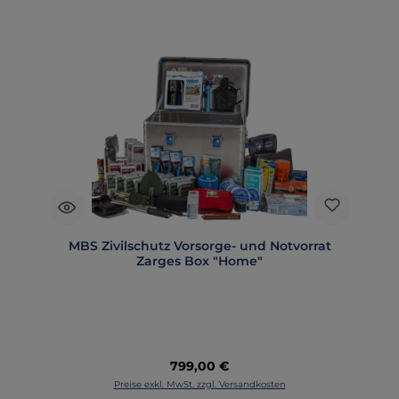
MBS Zivilschutz Vorsorge- und Notvorrat
Zarges Box "Home"
Regulärer Preis:
799,00 €
Preise exkl. MwSt. zzgl. Versandkosten