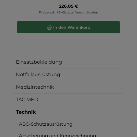
Regulärer Preis:
226,05 €
Preise exkl. MwSt. zzgl. Versandkosten
In den Warenkorb
Einsatzbekleidung
Notfallausrüstung
Medizintechnik
TAC MED
Technik
ABC-Schutzausrüstung
Absicherung und Kennzeichnung