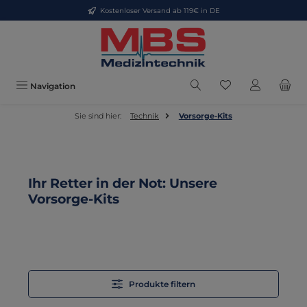
Kostenloser Versand ab 119€ in DE
Zum Hauptinhalt springen
Du hast 0 Produkt
Navigation
Sie sind hier:
Technik
Vorsorge-Kits
Ihr Retter in der Not: Unsere
Vorsorge-Kits
Produkte filtern