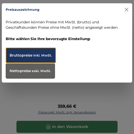
Preisauszeichnung
Privatkunden können Preise mit MwSt. (brutto) und
Geschäftskunden Preise ohne MwSt. (netto) angezeigt werden.
Bitte wählen Sie Ihre bevorzugte Einstellung:
Bruttopreise
inkl. MwSt.
MBS Zivilschutz Vorsorge- und Notvorrat Box
"Home" 2 Personen Ergänzung
Nettopreise
exkl. MwSt.
Regulärer Preis:
359,66 €
Preise exkl. MwSt. zzgl. Versandkosten
In den Warenkorb