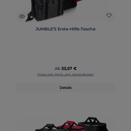
JUMBLE’S Erste-Hilfe-Tasche
Regulärer Preis:
Ab
33,57 €
Preise exkl. MwSt. zzgl. Versandkosten
Details