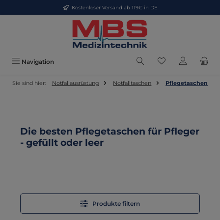
Kostenloser Versand ab 119€ in DE
Zum Hauptinhalt springen
Du hast 0 Produkt
Navigation
Sie sind hier:
Notfallausrüstung
Notfalltaschen
Pflegetaschen
Die besten Pflegetaschen für Pfleger
- gefüllt oder leer
Produkte filtern