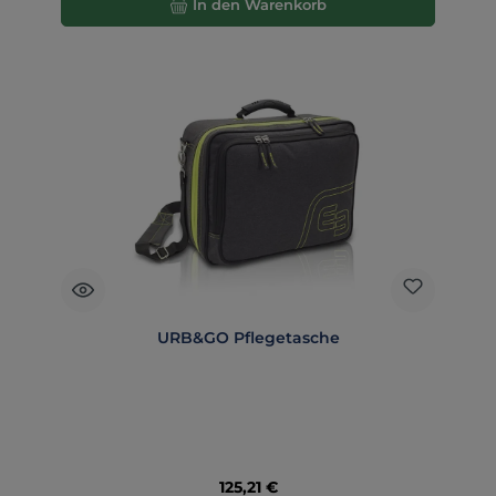
In den Warenkorb
URB&GO Pflegetasche
Regulärer Preis:
125,21 €