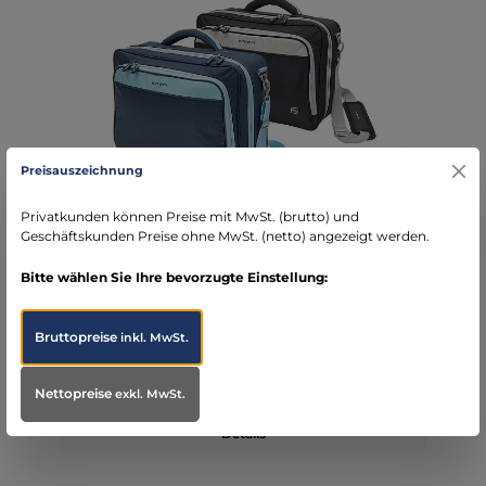
Preisauszeichnung
PRACTI´S Pflegetasche
Privatkunden können Preise mit MwSt. (brutto) und
Geschäftskunden Preise ohne MwSt. (netto) angezeigt werden.
Bitte wählen Sie Ihre bevorzugte Einstellung:
Bruttopreise
inkl. MwSt.
Regulärer Preis:
116,81 €
Preise exkl. MwSt. zzgl. Versandkosten
Nettopreise
exkl. MwSt.
Details