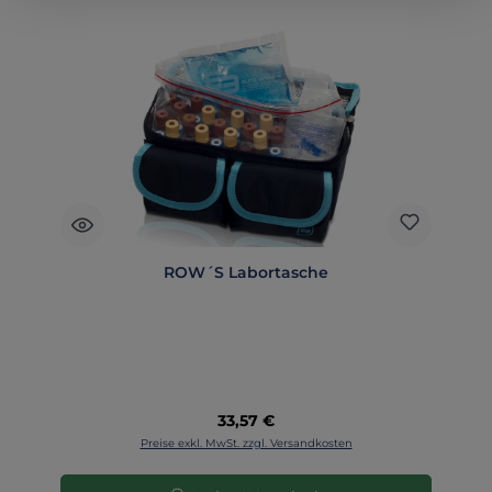
ROW´S Labortasche
Regulärer Preis:
33,57 €
Preise exkl. MwSt. zzgl. Versandkosten