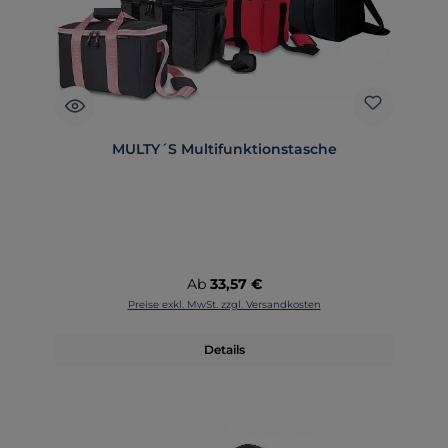
MULTY´S Multifunktionstasche
Regulärer Preis:
Ab
33,57 €
Preise exkl. MwSt. zzgl. Versandkosten
Details