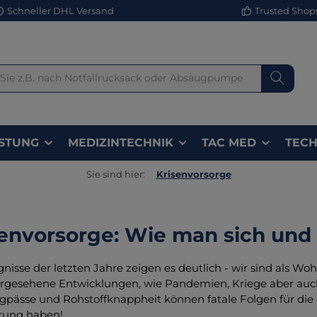
Schneller DHL Versand
Trusted Shops 
STUNG
MEDIZINTECHNIK
TAC MED
TECH
Sie sind hier:
Krisenvorsorge
envorsorge: Wie man sich und
gnisse der letzten Jahre zeigen es deutlich - wir sind als Wo
rgesehene Entwicklungen, wie Pandemien, Kriege aber auc
ngpässe und Rohstoffknappheit können fatale Folgen für di
rung haben!