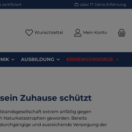
zertifiziert
über 17 Jahre Erfahrung
Du hast 0 Produkte auf dem Merk
Wunschzettel
Mein Konto
NIK
AUSBILDUNG
KRISENVORSORGE
 sein Zuhause schützt
hlstandsgesellschaft extrem anfällig gegen
h Naturkatastrophen geworden. Bereits
e durchgängige und ausreichende Versorgung der