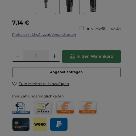
Regulärer Preis:
7,14 €
inkl. MwSt.
(inaktiv)
Preise exkl. MwSt. zzgl. Versandkosten
Produkt Anzahl: Gib den gewünschten Wert ein oder benutze die Schaltflä
In den Warenkorb
Angebot anfragen
Zum Merkzettel hinzufügen
Ihre Zahlungsmöglichkeiten
Rechnung für Behörden
Vorkasse
Rechnung
Direktüberweisung
Kreditkarte
Wero
PayPal