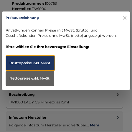
Produktnummer:
100763
Hersteller:
TW1000
Preisauszeichnung
Ihre Vorteile bei MBS
Privatkunden können Preise mit MwSt. (brutto) und
Geschäftskunden Preise ohne MwSt. (netto) angezeigt werden.
Kostenloser Versand ab € 119,- Bestellwert (nur
DE)
Bitte wählen Sie Ihre bevorzugte Einstellung:
schneller Versand mit DHL
seit über 15 Jahren kompetenter Partner im
Bereich Notfallmedizin
Bruttopreise
inkl. MwSt.
Nettopreise
exkl. MwSt.
Beschreibung
TW1000 LADY CS Minireizgas 15ml
Infos zum Hersteller
Folgende Infos zum Hersteller sind verfübar...
Mehr