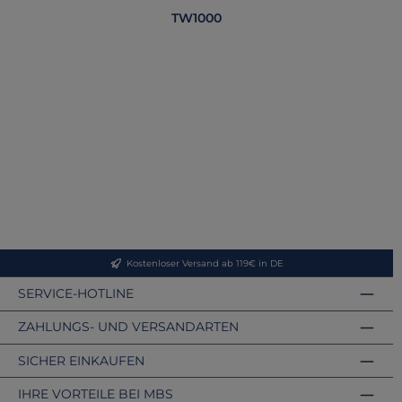
TW1000
Ers
Kostenloser Versand ab 119€ in DE
SERVICE-HOTLINE
ZAHLUNGS- UND VERSANDARTEN
SICHER EINKAUFEN
IHRE VORTEILE BEI MBS