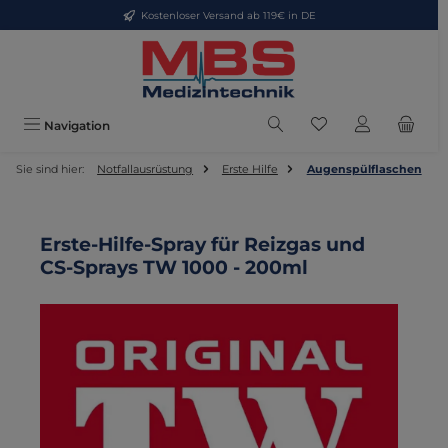
Kostenloser Versand ab 119€ in DE
Zum Hauptinhalt springen
Du hast 0 Produkte
Navigation
Sie sind hier:
Notfallausrüstung
Erste Hilfe
Augenspülflaschen
Erste-Hilfe-Spray für Reizgas und
CS-Sprays TW 1000 - 200ml