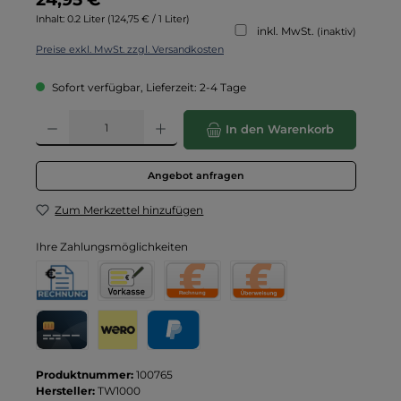
Inhalt:
0.2 Liter
(124,75 € / 1 Liter)
inkl. MwSt.
(inaktiv)
Preise exkl. MwSt. zzgl. Versandkosten
Sofort verfügbar, Lieferzeit: 2-4 Tage
Produkt Anzahl: Gib den gewünschten Wert ein oder benutze die Schaltflä
In den Warenkorb
Angebot anfragen
Zum Merkzettel hinzufügen
Ihre Zahlungsmöglichkeiten
Rechnung für Behörden
Vorkasse
Rechnung
Direktüberweisung
Kreditkarte
Wero
PayPal
Produktnummer:
100765
Hersteller:
TW1000