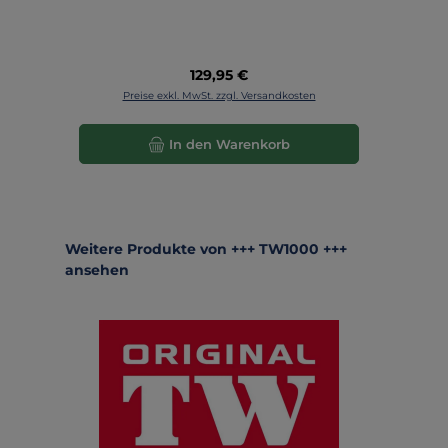
Regulärer Preis:
129,95 €
Preise exkl. MwSt. zzgl. Versandkosten
In den Warenkorb
Produktgalerie überspringen
Weitere Produkte von +++ TW1000 +++
ansehen