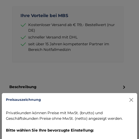
Ihre Vorteile bei MBS
Kostenloser Versand ab € 119,- Bestellwert (nur
DE)
schneller Versand mit DHL
seit über 15 Jahren kompetenter Partner im
Bereich Notfallmedizin
Beschreibung
EHS-02 Erste Hilfe Spray Abwehrspray Neutralisator
Preisauszeichnung
Infos zum Hersteller
Privatkunden können Preise mit MwSt. (brutto) und
Geschäftskunden Preise ohne MwSt. (netto) angezeigt werden.
Folgende Infos zum Hersteller sind verfübar...
Mehr
Bitte wählen Sie Ihre bevorzugte Einstellung:
Bewertungen