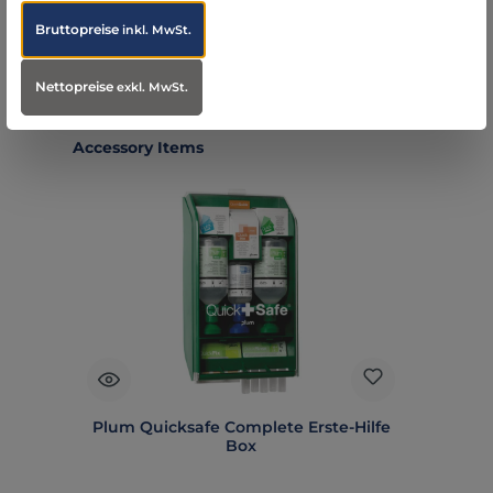
Bruttopreise
inkl. MwSt.
Nettopreise
exkl. MwSt.
Produktgalerie überspringen
Accessory Items
Plum Quicksafe Complete Erste-Hilfe
Box