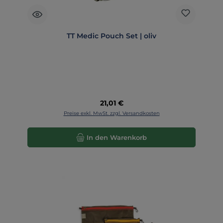
TT Medic Pouch Set | oliv
Regulärer Preis:
21,01 €
Preise exkl. MwSt. zzgl. Versandkosten
In den Warenkorb