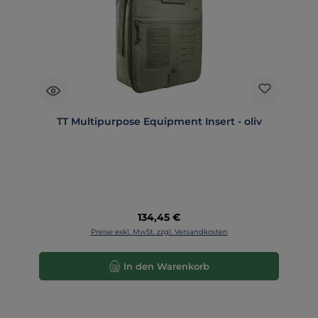
TT Multipurpose Equipment Insert - oliv
Regulärer Preis:
134,45 €
Preise exkl. MwSt. zzgl. Versandkosten
In den Warenkorb