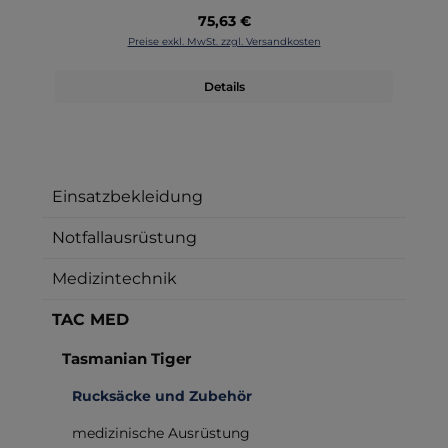
Regulärer Preis:
75,63 €
Preise exkl. MwSt. zzgl. Versandkosten
Details
Einsatzbekleidung
Notfallausrüstung
Medizintechnik
TAC MED
Tasmanian Tiger
Rucksäcke und Zubehör
medizinische Ausrüstung