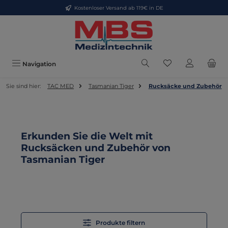
Kostenloser Versand ab 119€ in DE
Zum Hauptinhalt springen
Du hast 0 Produkt
Navigation
Sie sind hier:
TAC MED
Tasmanian Tiger
Rucksäcke und Zubehör
Erkunden Sie die Welt mit
Rucksäcken und Zubehör von
Tasmanian Tiger
Produkte filtern