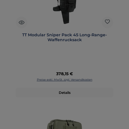
TT Modular Sniper Pack 45 Long-Range-
Waffenrucksack
Regulärer Preis:
378,15 €
Preise exkl. MwSt. zzgl. Versandkosten
Details