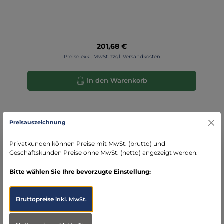
Regulärer Preis:
201,68 €
Preise exkl. MwSt. zzgl. Versandkosten
In den Warenkorb
Preisauszeichnung
Privatkunden können Preise mit MwSt. (brutto) und
Geschäftskunden Preise ohne MwSt. (netto) angezeigt werden.
Bitte wählen Sie Ihre bevorzugte Einstellung:
Bruttopreise
inkl. MwSt.