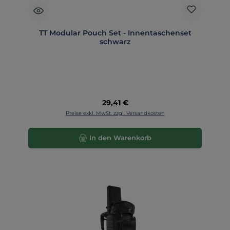
TT Modular Pouch Set - Innentaschenset
schwarz
Regulärer Preis:
29,41 €
Preise exkl. MwSt. zzgl. Versandkosten
In den Warenkorb