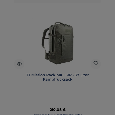
TT Mission Pack MKII IRR - 37 Liter
Kampfrucksack
Regulärer Preis:
210,08 €
Preise exkl. MwSt. zzgl. Versandkosten