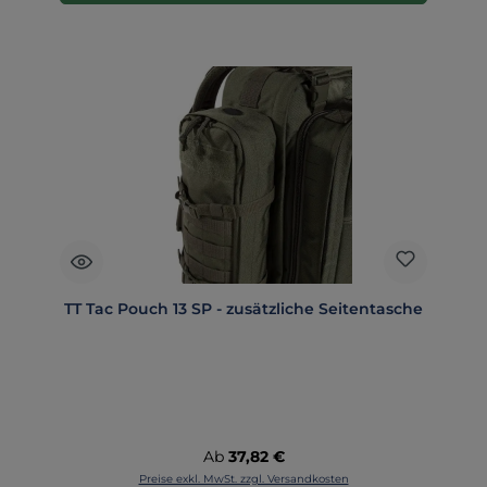
TT Tac Pouch 13 SP - zusätzliche Seitentasche
Regulärer Preis:
Ab
37,82 €
Preise exkl. MwSt. zzgl. Versandkosten