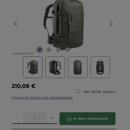
Abbildung ähnlich
Regulärer Preis:
210,08 €
inkl. MwSt.
(inaktiv)
Preise exkl. MwSt. zzgl. Versandkosten
Produkt Anzahl: Gib den gewünschten Wert ein oder benutze die Schaltflä
In den Warenkorb