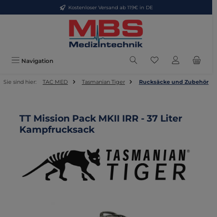
Kostenloser Versand ab 119€ in DE
Zum Hauptinhalt springen
Du hast 0 Produkte
Navigation
Sie sind hier:
TAC MED
Tasmanian Tiger
Rucksäcke und Zubehör
TT Mission Pack MKII IRR - 37 Liter
Kampfrucksack
Bildergalerie überspringen