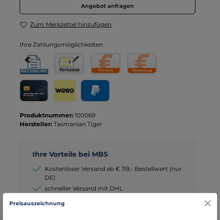
Angebot anfragen
Zum Merkzettel hinzufügen
Ihre Zahlungsmöglichkeiten
Rechnung für Behörden
Vorkasse
Rechnung
Direktüberweisung
Kreditkarte
Wero
PayPal
Produktnummer:
100069
Hersteller:
Tasmanian Tiger
Ihre Vorteile bei MBS
Kostenloser Versand ab € 119,- Bestellwert (nur
DE)
schneller Versand mit DHL
seit über 15 Jahren kompetenter Partner im
Preisauszeichnung
Bereich Notfallmedizin