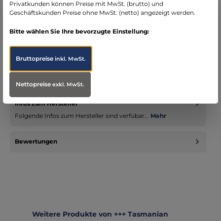
Privatkunden können Preise mit MwSt. (brutto) und
Geschäftskunden Preise ohne MwSt. (netto) angezeigt werden.
Bitte wählen Sie Ihre bevorzugte Einstellung:
Beschreibung
Bruttopreise
inkl. MwSt.
TT Mission Pack MKII IRR – Der zuverlässige
KampfrucksackDer TT Mission Pack MKII IRR ist der ideale
Begleiter für alle, die…
Mehr
Nettopreise
exkl. MwSt.
Infos zum Hersteller
Folgende Infos zum Hersteller sind verfübar...
Mehr
Bewertungen
Produktgalerie überspringen
Weitere Produkte von +++ Tasmanian