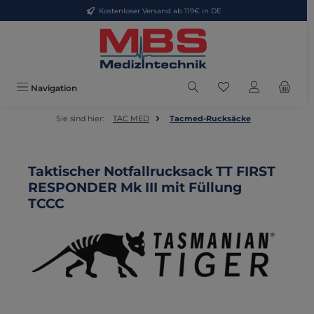
Kostenloser Versand ab 119€ in DE
Zum Hauptinhalt springen
Du hast 0 Produkte
Navigation
Sie sind hier:
TAC MED
Tacmed-Rucksäcke
Taktischer Notfallrucksack TT FIRST
RESPONDER Mk III mit Füllung
TCCC
Bildergalerie überspringen