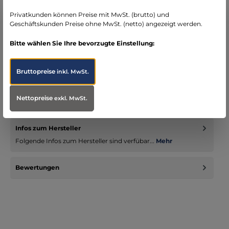
Bereich Notfallmedizin
Privatkunden können Preise mit MwSt. (brutto) und
Geschäftskunden Preise ohne MwSt. (netto) angezeigt werden.
Bitte wählen Sie Ihre bevorzugte Einstellung:
Beschreibung
Bruttopreise
inkl. MwSt.
Bereit für jede Herausforderung Der TT FIRST RESPONDER Mk
III von Tasmanian Tiger ist Ihr unverzichtbarer Partner in
Nettopreise
exkl. MwSt.
kritisc…
Mehr
Infos zum Hersteller
Folgende Infos zum Hersteller sind verfübar...
Mehr
Bewertungen