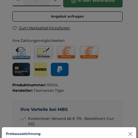
In den Warenkorb
Angebot anfragen
Zum Merkzettel hinzufügen
Ihre Zahlungsmöglichkeiten
Rechnung für Behörden
Vorkasse
Rechnung
Direktüberweisung
Kreditkarte
Wero
PayPal
Produktnummer:
101414
Hersteller:
Tasmanian Tiger
Ihre Vorteile bei MBS
Kostenloser Versand ab € 119,- Bestellwert (nur
DE)
schneller Versand mit DHL
Preisauszeichnung
seit über 15 Jahren kompetenter Partner im