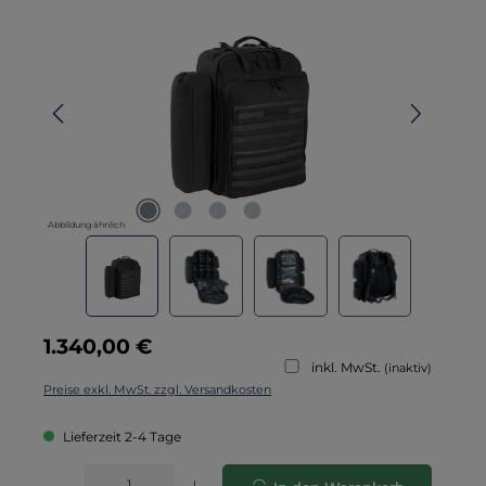
Abbildung ähnlich
Regulärer Preis:
1.340,00 €
inkl. MwSt.
(inaktiv)
Preise exkl. MwSt. zzgl. Versandkosten
Lieferzeit 2-4 Tage
Produkt Anzahl: Gib den gewünschten Wert ein oder benutze die Schaltflä