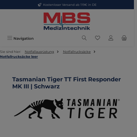
Kostenloser Versand ab 119€ in DE
Zum Hauptinhalt springen
Du hast 0 Produkte
Navigation
Sie sind hier:
Notfallausrüstung
Notfallrucksäcke
Notfallrucksäcke leer
Tasmanian Tiger TT First Responder
MK III | Schwarz
Bildergalerie überspringen