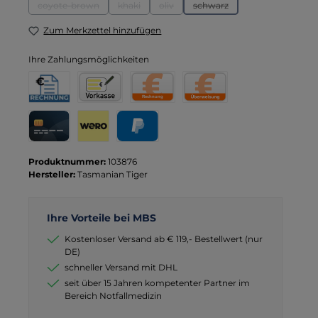
coyote-brown
khaki
oliv
schwarz
(Diese Option ist zurzeit nicht verfügbar.)
(Diese Option ist zurzeit nicht verfügbar.)
(Diese Option ist zurzeit nicht verfügbar
(Diese Option ist zurzeit nic
Zum Merkzettel hinzufügen
Ihre Zahlungsmöglichkeiten
Rechnung für Behörden
Vorkasse
Rechnung
Direktüberweisung
Kreditkarte
Wero
PayPal
Produktnummer:
103876
Hersteller:
Tasmanian Tiger
Ihre Vorteile bei MBS
Kostenloser Versand ab € 119,- Bestellwert (nur
DE)
schneller Versand mit DHL
seit über 15 Jahren kompetenter Partner im
Bereich Notfallmedizin