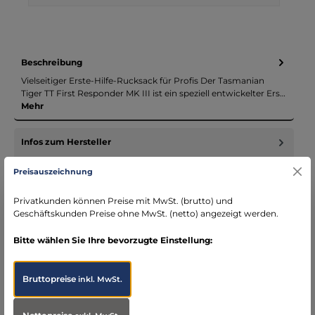
Beschreibung
Vielseitiger Erste-Hilfe-Rucksack für Profis Der Tasmanian
Tiger TT First Responder MK III ist ein speziell entwickelter Ers…
Mehr
Infos zum Hersteller
Folgende Infos zum Hersteller sind verfübar...
Mehr
Preisauszeichnung
Bewertungen
Privatkunden können Preise mit MwSt. (brutto) und
Geschäftskunden Preise ohne MwSt. (netto) angezeigt werden.
Bitte wählen Sie Ihre bevorzugte Einstellung:
Bruttopreise
inkl. MwSt.
Produktgalerie überspringen
Optimieren Sie Ihre Notfallausrüstung: