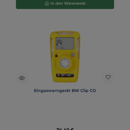
In den Warenkorb
Eingaswarngerät BW Clip CO
Regulärer Preis:
114,40 €