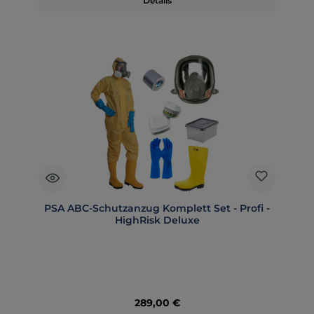
Details
PSA ABC-Schutzanzug Komplett Set - Profi -
HighRisk Deluxe
Regulärer Preis:
289,00 €