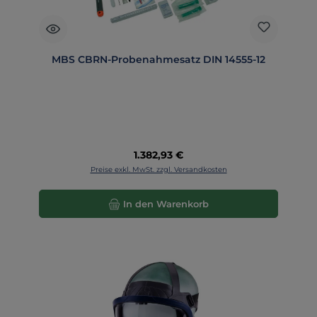
MBS CBRN-Probenahmesatz DIN 14555-12
Regulärer Preis:
1.382,93 €
Preise exkl. MwSt. zzgl. Versandkosten
In den Warenkorb