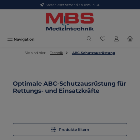
Kostenloser Versand ab 119€ in DE
Zum Hauptinhalt springen
Du hast 0 Produkt
Navigation
Sie sind hier:
Technik
ABC-Schutzausrüstung
Optimale ABC-Schutzausrüstung für
Rettungs- und Einsatzkräfte
Produkte filtern