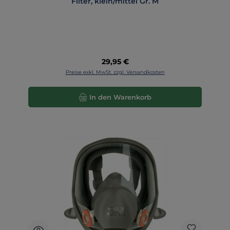
Filter, klein/mittel Gr. M
Regulärer Preis:
29,95 €
Preise exkl. MwSt. zzgl. Versandkosten
In den Warenkorb