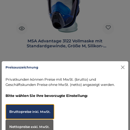
MSA Advantage 3122 Vollmaske mit
Standardgewinde, Größe M, Silikon-
Bänderung
Preisauszeichnung
Regulärer Preis:
Privatkunden können Preise mit MwSt. (brutto) und
209,00 €
Geschäftskunden Preise ohne MwSt. (netto) angezeigt werden.
Preise exkl. MwSt. zzgl. Versandkosten
Bitte wählen Sie Ihre bevorzugte Einstellung:
Details
Bruttopreise
inkl. MwSt.
Nettopreise
exkl. MwSt.