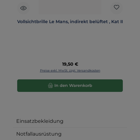
Vollsichtbrille Le Mans, indirekt belüftet , Kat II
Regulärer Preis:
19,50 €
Preise exkl. MwSt. zzgl. Versandkosten
In den Warenkorb
Einsatzbekleidung
Notfallausrüstung