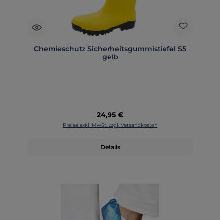
Chemieschutz Sicherheitsgummistiefel S5
gelb
Regulärer Preis:
24,95 €
Preise exkl. MwSt. zzgl. Versandkosten
Details