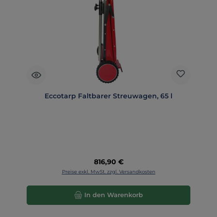
Eccotarp Faltbarer Streuwagen, 65 l
Regulärer Preis:
816,90 €
Preise exkl. MwSt. zzgl. Versandkosten
In den Warenkorb