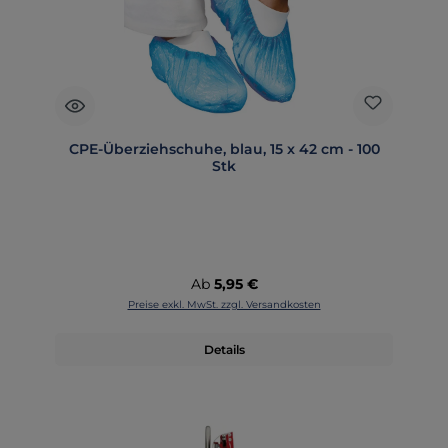
CPE-Überziehschuhe, blau, 15 x 42 cm - 100
Stk
Regulärer Preis:
Ab
5,95 €
Preise exkl. MwSt. zzgl. Versandkosten
Details