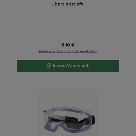
Überziehstiefel
Regulärer Preis:
8,10 €
Preise exkl. MwSt. zzgl. Versandkosten
In den Warenkorb