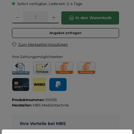
Sofort verfügbar, Lieferzeit: 2-4 Tage
Produkt Anzahl: Gib den gewünschten Wert ein oder benutze die Schaltflä
In den Warenkorb
Angebot anfragen
Zum Merkzettel hinzufügen
Ihre Zahlungsmöglichkeiten
Rechnung für Behörden
Vorkasse
Rechnung
Direktüberweisung
Kreditkarte
Wero
PayPal
Produktnummer:
100135
Hersteller:
MBS Medizintechnik
Ihre Vorteile bei MBS
Kostenloser Versand ab € 119,- Bestellwert (nur