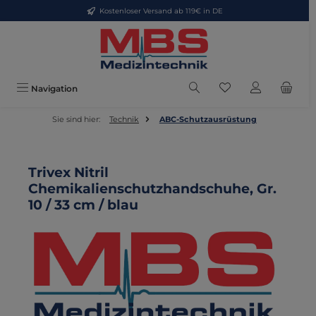
Kostenloser Versand ab 119€ in DE
Zum Hauptinhalt springen
Du hast 0 Produkte
Navigation
Sie sind hier:
Technik
ABC-Schutzausrüstung
Trivex Nitril
Chemikalienschutzhandschuhe, Gr.
10 / 33 cm / blau