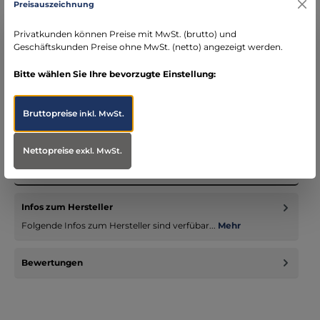
Preisauszeichnung
DE)
schneller Versand mit DHL
Privatkunden können Preise mit MwSt. (brutto) und
seit über 15 Jahren kompetenter Partner im
Geschäftskunden Preise ohne MwSt. (netto) angezeigt werden.
Bereich Notfallmedizin
Bitte wählen Sie Ihre bevorzugte Einstellung:
Bruttopreise
inkl. MwSt.
Beschreibung
Nettopreise
exkl. MwSt.
Trivex Nitril Chemikalienschutzhandschuhe, Gr. 10 / 33 cm /
blau
Infos zum Hersteller
Folgende Infos zum Hersteller sind verfübar...
Mehr
Bewertungen