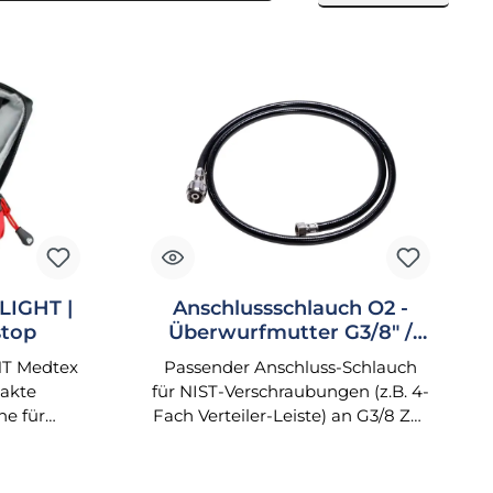
LIGHT |
Anschlussschlauch O2 -
stop
Überwurfmutter G3/8" /
Verschraubung NIST 1,5mtr
T Medtex
Passender Anschluss-Schlauch
akte
für NIST-Verschraubungen (z.B. 4-
e für
Fach Verteiler-Leiste) an G3/8 Zoll
und
Druckminderer (wei Weinmann
pullarium
FIX III, 4,5bar) Länge 1,5 Meter
terstop
Farbe: schwarz