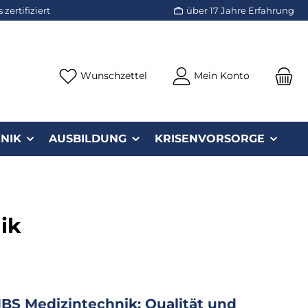
zertifiziert
über 17 Jahre Erfahrung
Du hast 0 Produkte auf dem Merk
Wunschzettel
Mein Konto
NIK
AUSBILDUNG
KRISENVORSORGE
ik
BS Medizintechnik: Qualität und