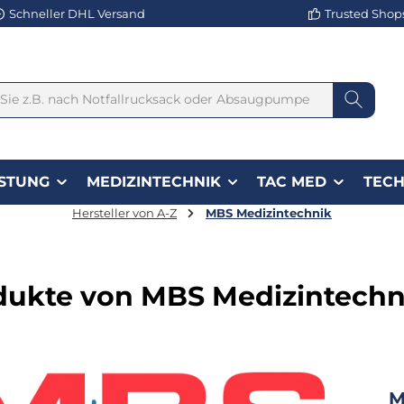
Schneller DHL Versand
Trusted Shops 
STUNG
MEDIZINTECHNIK
TAC MED
TECH
Hersteller von A-Z
MBS Medizintechnik
dukte von MBS Medizintechn
M