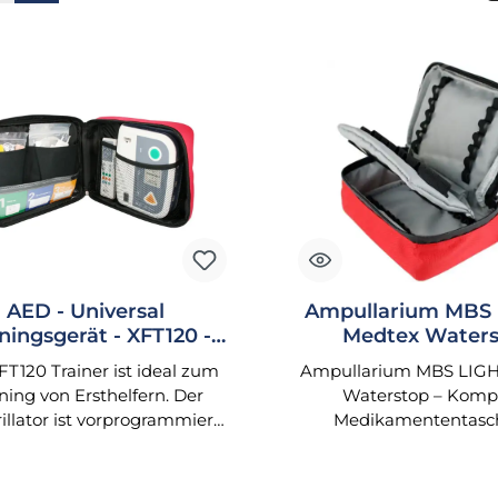
AED - Universal
Ampullarium MBS 
ningsgerät - XFT120 -
Medtex Water
AED-Trainer
FT120 Trainer ist ideal zum
Ampullarium MBS LIGH
ining von Ersthelfern. Der
Waterstop – Komp
illator ist vorprogrammiert
Medikamententasch
t verschiedenen Notfall-
Rettungsdienst 
Szenarien, um die
Notfallmedizin Das Am
eilnehmer im Umgang mit
MBS LIGHT Medtex Wa