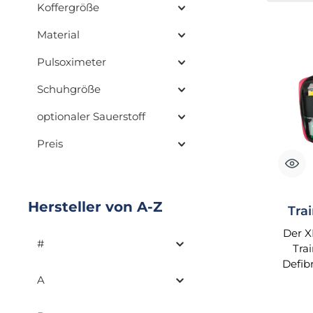
Koffergröße
Material
Pulsoximeter
Schuhgröße
optionaler Sauerstoff
Preis
Hersteller von A-Z
Trai
Der X
#
Tra
Defibr
mi
A
Kurst