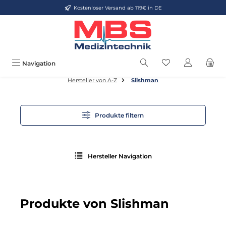
Kostenloser Versand ab 119€ in DE
Zum Hauptinhalt springen
Du hast 0 Produkt
Navigation
Hersteller von A-Z
Slishman
Produkte filtern
Hersteller Navigation
Produkte von Slishman