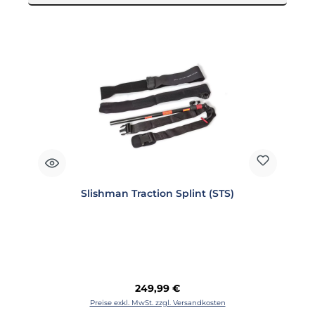
Slishman Traction Splint (STS)
Regulärer Preis:
249,99 €
Preise exkl. MwSt. zzgl. Versandkosten