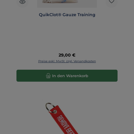
QuikClot® Gauze Training
Regulärer Preis:
29,00 €
Preise exkl. MwSt. zzgl. Versandkosten
In den Warenkorb