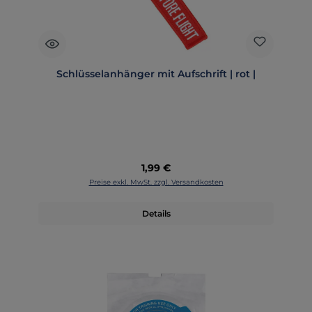
Schlüsselanhänger mit Aufschrift | rot |
Regulärer Preis:
1,99 €
Preise exkl. MwSt. zzgl. Versandkosten
Details