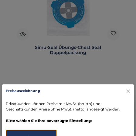
Simu-Seal Übungs-Chest Seal
Doppelpackung
Regulärer Preis:
11,75 €
Preisauszeichnung
Preise exkl. MwSt. zzgl. Versandkosten
Privatkunden können Preise mit MwSt. (brutto) und
Geschäftskunden Preise ohne MwSt. (netto) angezeigt werden.
In den Warenkorb
Bitte wählen Sie Ihre bevorzugte Einstellung: