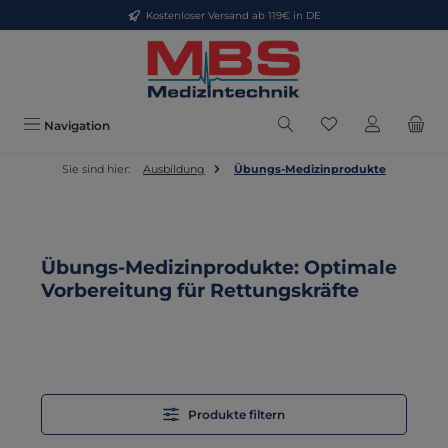
Kostenloser Versand ab 119€ in DE
Zum Hauptinhalt springen
Du hast 0 Produkt
Navigation
Sie sind hier:
Ausbildung
Übungs-Medizinprodukte
Übungs-Medizinprodukte: Optimale
Vorbereitung für Rettungskräfte
Produkte filtern