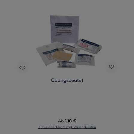
Übungsbeutel
Regulärer Preis:
Ab
1,18 €
Preise exkl. MwSt. zzgl. Versandkosten