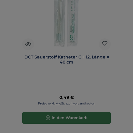
DCT Sauerstoff Katheter CH 12, Länge =
40 cm
Regulärer Preis:
0,49 €
Preise exkl. MwSt. zzgl. Versandkosten
In den Warenkorb