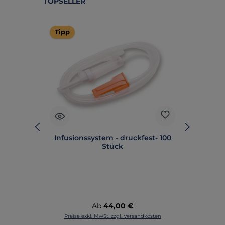
TOPSELLER
Tipp
Tipp
est
Infusionssystem - druckfest- 100
Stück
Desi
Regulärer Preis:
Ab
44,00 €
ten
Preise exkl. MwSt. zzgl. Versandkosten
Pr