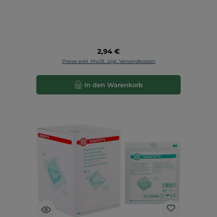
cm - 854021
Regulärer Preis:
2,94 €
Preise exkl. MwSt. zzgl. Versandkosten
In den Warenkorb