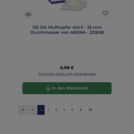
125 Stk Mulltupfer steril - 25 mm
Durchmesser von ABENA - 221608
Regulärer Preis:
6,98 €
Preise exkl. MwSt. zzgl. Versandkosten
In den Warenkorb
Seite
Seite
Seite
Seite
Seite
1
2
3
4
5