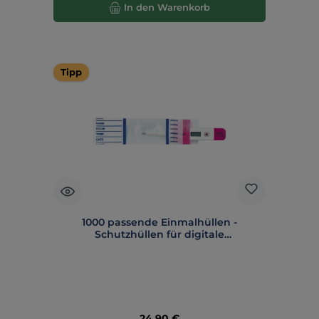
In den Warenkorb
Tipp
1000 passende Einmalhüllen -
Schutzhüllen für digitale
Fieberthermometer
Regulärer Preis:
24,90 €