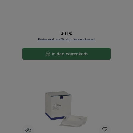
Regulärer Preis:
3,11 €
Preise exkl. MwSt. zzgl. Versandkosten
In den Warenkorb