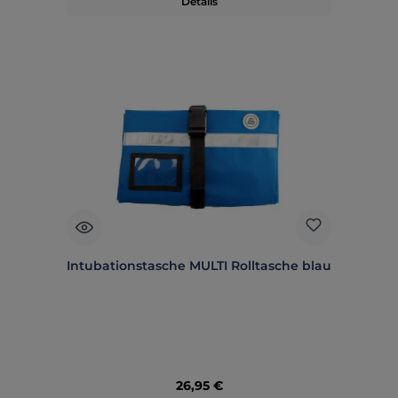
Details
Intubationstasche MULTI Rolltasche blau
Regulärer Preis:
26,95 €