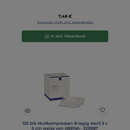
Regulärer Preis:
7,48 €
Preise exkl. MwSt. zzgl. Versandkosten
In den Warenkorb
125 Stk Mullkompressen 8-lagig steril 5 x
5 cm weiss von ABENA - 220987