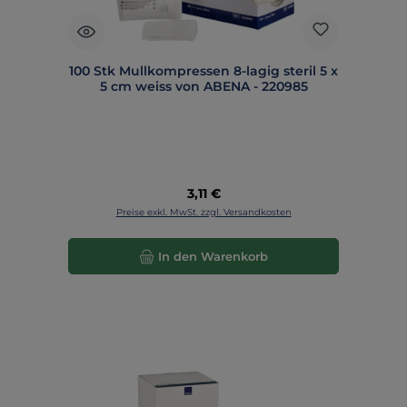
100 Stk Mullkompressen 8-lagig steril 5 x
5 cm weiss von ABENA - 220985
Regulärer Preis:
3,11 €
Preise exkl. MwSt. zzgl. Versandkosten
In den Warenkorb