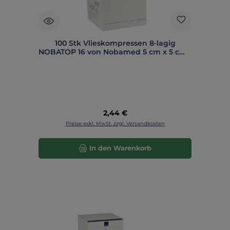
100 Stk Vlieskompressen 8-lagig
NOBATOP 16 von Nobamed 5 cm x 5 cm -
858005
Regulärer Preis:
2,44 €
Preise exkl. MwSt. zzgl. Versandkosten
In den Warenkorb