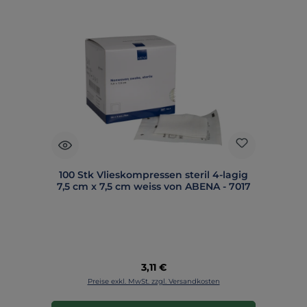
100 Stk Vlieskompressen steril 4-lagig
7,5 cm x 7,5 cm weiss von ABENA - 7017
Regulärer Preis:
3,11 €
Preise exkl. MwSt. zzgl. Versandkosten