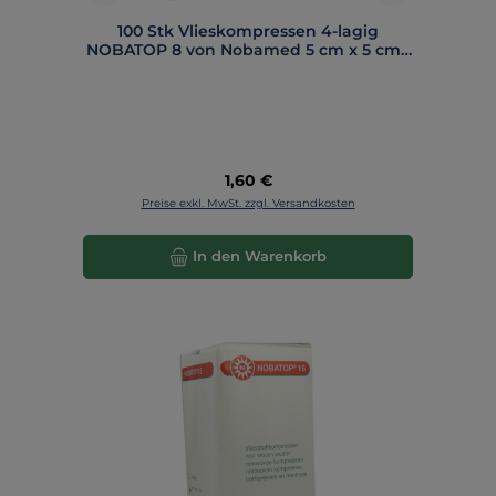
100 Stk Vlieskompressen 4-lagig
NOBATOP 8 von Nobamed 5 cm x 5 cm -
854006
Regulärer Preis:
1,60 €
Preise exkl. MwSt. zzgl. Versandkosten
In den Warenkorb