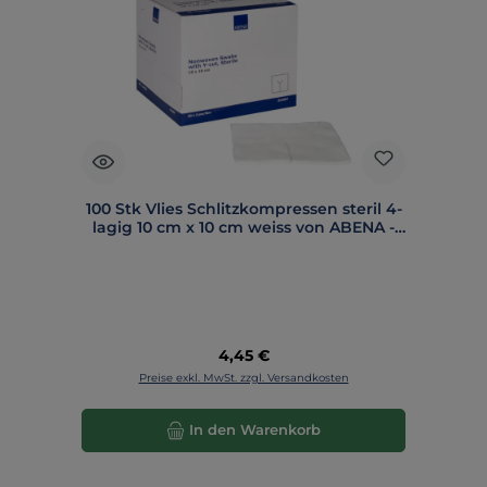
100 Stk Vlies Schlitzkompressen steril 4-
lagig 10 cm x 10 cm weiss von ABENA -
221607
Regulärer Preis:
4,45 €
Preise exkl. MwSt. zzgl. Versandkosten
In den Warenkorb