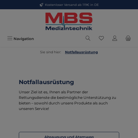
Kostenloser Versand ab 119€ in DE
Zum Hauptinhalt springen
Du hast 0 Produkt
Navigation
Sie sind hier:
Notfallausrüstung
Notfallausrüstung
Unser Ziel ist es, Ihnen als Partner der
Rettungsdienste die bestmögliche Unterstützung zu
bieten – sowohl durch unsere Produkte als auch
unseren Service!
Absaugung und Atemweg