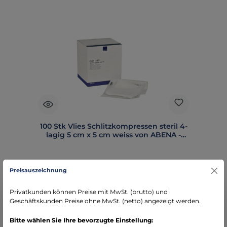
100 Stk Vlies Schlitzkompressen steril 4-
lagig 5 cm x 5 cm weiss von ABENA -
221605
Preisauszeichnung
Privatkunden können Preise mit MwSt. (brutto) und
Regulärer Preis:
3,11 €
Geschäftskunden Preise ohne MwSt. (netto) angezeigt werden.
Preise exkl. MwSt. zzgl. Versandkosten
Bitte wählen Sie Ihre bevorzugte Einstellung: