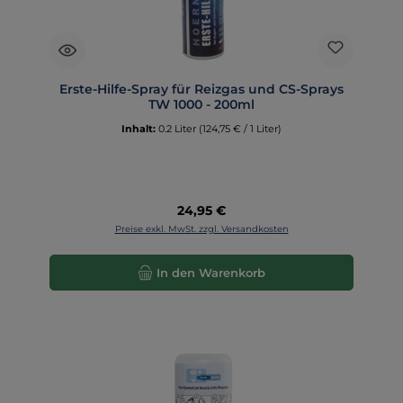
Erste-Hilfe-Spray für Reizgas und CS-Sprays
TW 1000 - 200ml
Inhalt:
0.2 Liter
(124,75 € / 1 Liter)
Regulärer Preis:
24,95 €
Preise exkl. MwSt. zzgl. Versandkosten
In den Warenkorb