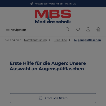
Kostenloser Versand ab 119€ in DE
Zum Hauptinhalt springen
Du hast 0 Produkt
Navigation
Sie sind hier:
Notfallausrüstung
Erste Hilfe
Augenspülflaschen
Erste Hilfe für die Augen: Unsere
Auswahl an Augenspülflaschen
Produkte filtern