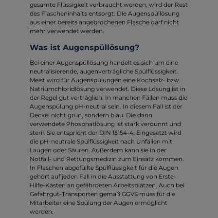
gesamte Flüssigkeit verbraucht werden, wird der Rest
des Flascheninhalts entsorgt. Die Augenspüllösung
aus einer bereits angebrochenen Flasche darf nicht
mehr verwendet werden.
Was ist Augenspüllösung?
Bei einer Augenspüllösung handelt es sich um eine
neutralisierende, augenverträgliche Spülflüssigkeit.
Meist wird für Augenspülungen eine Kochsalz- bzw.
Natriumchloridlösung verwendet. Diese Lösung ist in
der Regel gut verträglich. In manchen Fällen muss die
Augenspülung pH-neutral sein. In diesem Fall ist der
Deckel nicht grün, sondern blau. Die dann
verwendete Phosphatlösung ist stark verdünnt und
steril. Sie entspricht der DIN 15154-4. Eingesetzt wird
die pH-neutrale Spülflüssigkeit nach Unfällen mit
Laugen oder Säuren. Außerdem kann sie in der
Notfall- und Rettungsmedizin zum Einsatz kommen.
In Flaschen abgefüllte Spülflüssigkeit für die Augen
gehört auf jeden Fall in die Ausstattung von Erste-
Hilfe-Kästen an gefährdeten Arbeitsplätzen. Auch bei
Gefahrgut-Transporten gemäß GGVS muss für die
Mitarbeiter eine Spülung der Augen ermöglicht
werden.