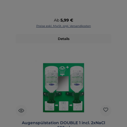
Regulärer Preis:
Ab
5,99 €
Preise exkl. MwSt. zzgl. Versandkosten
Details
Augenspülstation DOUBLE 1 incl. 2xNaCl