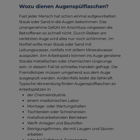
Wozu dienen Augenspülflaschen?
Fast jeder Mensch hat schon einmal aufgewirbelten
Staub oder Sand in die Augen bekommen. Das
unangenehme Gefühl im Anschluss vergessen die
Betroffenen so schnell nicht. Durch Reiben am
verletzten Auge wird alles nur noch schlimmer. Im
Notfall sollte man Staub oder Sand mit
Leitungswasser, notfalls mit stillem Mineralwasser
ausspülen. Am Arbeitsplatz können ins Auge geratene
Stäube metallischen oder chemischen Ursprungs
sein. In diesem Fall ist schnelles Handeln gefragt. Die
Fremdkörper müssen umgehend aus dem Auge
ausgespült werden. Andernfalls leidet die Sehkraft.
Typische Verwendung finden Augenspülflaschen an
Arbeitsplätzen in
der Chemieindustrie
einem medizinischen Labor
Montage- oder Wartungshallen
Tischlereien oder Schreinereien
metallverarbeitenden Betrieben
Werft-Anlagen und Bauhöfen
Reinigungsfirmen, die mit Laugen und Säuren
arbeiten
oder bei Gefahrgut-Transporten.