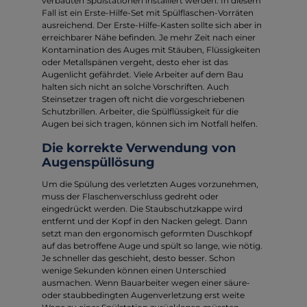
verbauten Spülstationen installiert werden. In diesem
Fall ist ein Erste-Hilfe-Set mit Spülflaschen-Vorräten
ausreichend. Der Erste-Hilfe-Kasten sollte sich aber in
erreichbarer Nähe befinden. Je mehr Zeit nach einer
Kontamination des Auges mit Stäuben, Flüssigkeiten
oder Metallspänen vergeht, desto eher ist das
Augenlicht gefährdet. Viele Arbeiter auf dem Bau
halten sich nicht an solche Vorschriften. Auch
Steinsetzer tragen oft nicht die vorgeschriebenen
Schutzbrillen. Arbeiter, die Spülflüssigkeit für die
Augen bei sich tragen, können sich im Notfall helfen.
Die korrekte Verwendung von
Augenspüllösung
Um die Spülung des verletzten Auges vorzunehmen,
muss der Flaschenverschluss gedreht oder
eingedrückt werden. Die Staubschutzkappe wird
entfernt und der Kopf in den Nacken gelegt. Dann
setzt man den ergonomisch geformten Duschkopf
auf das betroffene Auge und spült so lange, wie nötig.
Je schneller das geschieht, desto besser. Schon
wenige Sekunden können einen Unterschied
ausmachen. Wenn Bauarbeiter wegen einer säure-
oder staubbedingten Augenverletzung erst weite