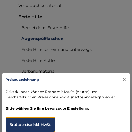
Verbrauchsmaterial
Erste Hilfe
Betriebliche Erste Hilfe
Augenspülflaschen
Erste Hilfe daheim und unterwegs
Erste Hilfe Koffer
Verbandmaterial
Preisauszeichnung
Pflaster und Heftpflaster
Privatkunden können Preise mit MwSt. (brutto) und
Verbandkästen und Schränke
Geschäftskunden Preise ohne MwSt. (netto) angezeigt werden.
Medizintechnik
Bitte wählen Sie Ihre bevorzugte Einstellung:
TAC MED
Bruttopreise
inkl. MwSt.
Technik