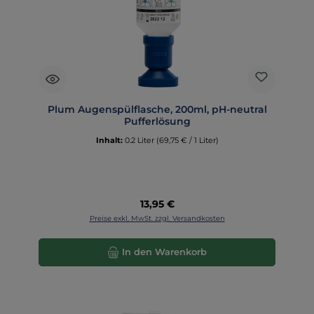
Plum Augenspülflasche, 200ml, pH-neutral
Pufferlösung
Inhalt:
0.2 Liter
(69,75 € / 1 Liter)
Regulärer Preis:
13,95 €
Preise exkl. MwSt. zzgl. Versandkosten
In den Warenkorb