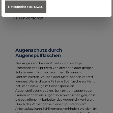
Nettopreise
Ausbildung
exkl. MwSt.
Krisenvorsorge
Augenschutz durch
Augenspülflaschen
Das Auge kann bei der Arbeit durch widrige
Umstände mit Spritzern von ätzenden oder giftigen
Substanzen in Kontakt kommen. Es kann von
kontaminierten Stäuben oder Metallspänen verletzt
werden. Wer in diesem Fall eine Spülflasche zur Hand
hat, kann das Auge mit einer speziellen
Augenspüllösung spülen. Spritzer von Laugen oder
Säuren können die Augen so schwer schädigen, dass
die betroffenen Mitarbeiter das Augenlicht verlieren.
Durch das Vorhandensein einer Spülstation am
Arbeitsplatz kann Schlimmeres verhindert werden. Im