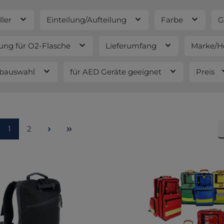
ller
Einteilung/Aufteilung
Farbe
G
ung für O2-Flasche
Lieferumfang
Marke/He
rbauswahl
für AED Geräte geeignet
Preis
Seite
Seite
1
2