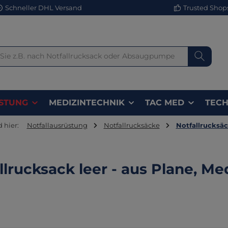
Schneller DHL Versand
Trusted Shops 
STUNG
MEDIZINTECHNIK
TAC MED
TECH
d hier:
Notfallausrüstung
Notfallrucksäcke
Notfallrucksäc
llrucksack leer - aus Plane, Me