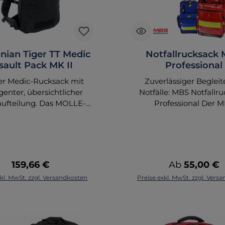
nian Tiger TT Medic
Notfallrucksack
sault Pack MK II
Professional
er Medic-Rucksack mit
Zuverlässiger Begleit
igenter, übersichtlicher
Notfälle: MBS Notfallr
ufteilung. Das MOLLE-
Professional Der 
auf der Front und an den
Notfallrucksack Professi
ist in Laser Cut-Technik
der ideale Begleiter
eführt. Die leichten,
Notfallsituationen und 
sterten Schulterträger
sich durch seine optim
n abgenommen und in
übersichtliche Aufteilu
Regulärer Preis:
Regulärer Pr
159,66 €
Ab
55,00 €
asche mit Klettverschluss
Sein klassisches Design i
xkl. MwSt. zzgl. Versandkosten
Preise exkl. MwSt. zzgl. Vers
en verstaut werden, eine
nur funktional, sonder
ion des Rucksacks auf
ansprechend.Highligh
träger und Westen durch
Notfallrucksacks:Farbva
chendes, mitgeliefertes
Erhältlich in Blau, Rot, G
rtband ist möglich.
und Schwarz. Zudem bi