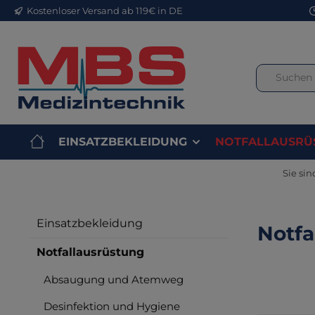
Kostenloser Versand ab 119€ in DE
m Hauptinhalt springen
Zur Suche springen
Zur Hauptnavigation springen
EINSATZBEKLEIDUNG
NOTFALLAUSRÜ
Sie sin
Einsatzbekleidung
Notfa
Notfallausrüstung
Absaugung und Atemweg
Desinfektion und Hygiene