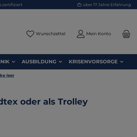
zertifiziert
über 17 Jahre Erfahrung
Du hast 0 Produkte auf dem Merk
Wunschzettel
Mein Konto
NIK
AUSBILDUNG
KRISENVORSORGE
ke leer
dtex oder als Trolley