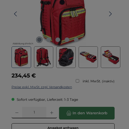
Abbildung ähnlich
Regulärer Preis:
234,45 €
inkl. MwSt.
(inaktiv)
Preise exkl. MwSt. zzgl. Versandkosten
Sofort verfügbar, Lieferzeit: 1-3 Tage
Produkt Anzahl: Gib den gewünschten Wert ein oder benutze die Schaltflä
In den Warenkorb
Angebot anfragen