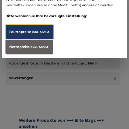
Geschäftskunden Preise ohne MwSt. (netto) angezeigt werden.
Bitte wählen Sie Ihre bevorzugte Einstellung:
Beschreibung
Großvolumiger Notfallrucksack mit MOLLE-System zur
Bruttopreise
inkl. MwSt.
individuellen Erweiterung für die professionelle
Notfallversorgung. ü…
Mehr
Nettopreise
exkl. MwSt.
Infos zum Hersteller
Folgende Infos zum Hersteller sind verfübar...
Mehr
Bewertungen
Produktgalerie überspringen
Weitere Produkte von +++ Elite Bags +++
ansehen