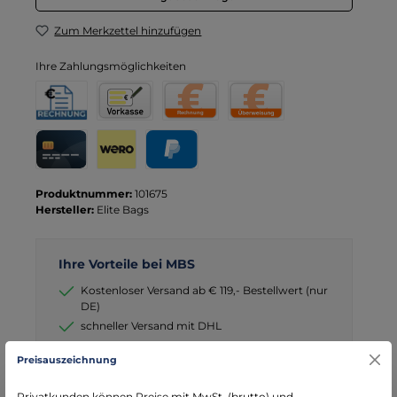
Zum Merkzettel hinzufügen
Ihre Zahlungsmöglichkeiten
Rechnung für Behörden
Vorkasse
Rechnung
Direktüberweisung
Kreditkarte
Wero
PayPal
Produktnummer:
101675
Hersteller:
Elite Bags
Ihre Vorteile bei MBS
Kostenloser Versand ab € 119,- Bestellwert (nur
DE)
schneller Versand mit DHL
seit über 15 Jahren kompetenter Partner im
Preisauszeichnung
Bereich Notfallmedizin
Privatkunden können Preise mit MwSt. (brutto) und