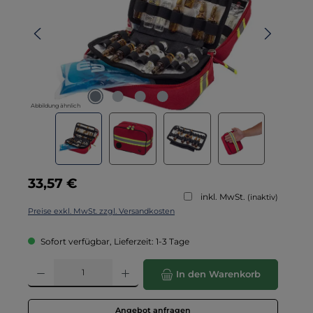
Abbildung ähnlich
Regulärer Preis:
33,57 €
inkl. MwSt.
(inaktiv)
Preise exkl. MwSt. zzgl. Versandkosten
Sofort verfügbar, Lieferzeit: 1-3 Tage
Produkt Anzahl: Gib den gewünschten Wert ein oder benutze die Schaltflä
In den Warenkorb
Angebot anfragen