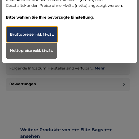
Geschäftskunden Preise ohne MwSt. (netto) angezeigt werden.
Bitte wählen Sie Ihre bevorzugte Einstellung:
Beschreibung
Thermoisoliertes Ampullarium im handlichen Format
Bruttopreise
inkl. MwSt.
thermoisoliert und gepolstert zwei herausnehmbare
Trägerplatten integr…
Mehr
Nettopreise
exkl. MwSt.
Infos zum Hersteller
Folgende Infos zum Hersteller sind verfübar...
Mehr
Bewertungen
Produktgalerie überspringen
Weitere Produkte von +++ Elite Bags +++
ansehen