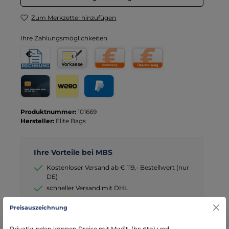
Zum Merkzettel hinzufügen
Ihre Zahlungsmöglichkeiten
Rechnung für Behörden
Vorkasse
Rechnung
Direktüberweisung
Kreditkarte
Wero
PayPal
Produktnummer:
101669
Hersteller:
Elite Bags
Ihre Vorteile bei MBS
Kostenloser Versand ab € 119,- Bestellwert (nur
DE)
schneller Versand mit DHL
seit über 15 Jahren kompetenter Partner im
Preisauszeichnung
Bereich Notfallmedizin
Privatkunden können Preise mit MwSt. (brutto) und