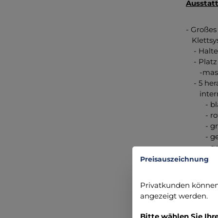
Ausstat
- Großes
Klettsy
- Halter
- Platz
-mas
- 5 her
interna
- blau
- rot: 
- grün
- gelb:
- grau:
- 1 ther
Preisauszeichnung
- Elast
- 2 groß
Privatkunden können 
- je 4 I
angezeigt werden.
- 2 RV-
- weiter
Bitte wählen Sie Ihr