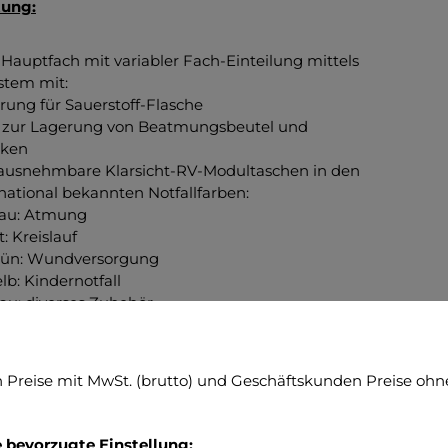
tung:
 Hauptfach mit variabler Fach-Einteilung mittels
stem mit:
ung für Sauerstoff-Flasche
 zur Lagerung von Beatmungsbeutel und
ken
ausnehmbare Klarsicht-RV-Modultaschen in den
tional bekannten Notfallfarben:
: Atmung
Kreislauf
: Wundversorgung
 Kindernotfall
 diverses Zubehör
moisoliertes Ampullarium mit:
ikschlaufen für max. 56 Ampullen
e, farbig markierte Aussentaschen mit:
Preise mit MwSt. (brutto) und Geschäftskunden Preise ohne
nnentaschen mit Sichtfenster
Fächer
e Elastikschlaufen
e bevorzugte Einstellung: