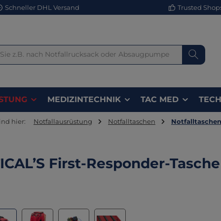
Schneller DHL Versand
Trusted Shops 
STUNG
MEDIZINTECHNIK
TAC MED
TECH
ind hier:
Notfallausrüstung
Notfalltaschen
Notfalltaschen
ICAL’S First-Responder-Tasche
lerie überspringen