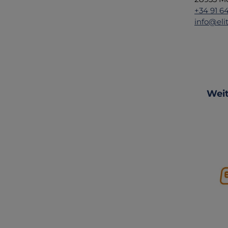
+34 91 6
info@eli
Produ
Weit