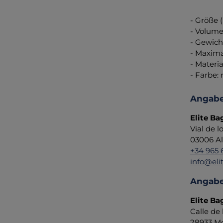
- Größe (
- Volume
- Gewicht
- Maxima
- Materia
- Farbe: 
Angabe
Elite Ba
Vial de l
03006 Al
+34 965 
info@eli
Angabe
Elite Bag
Calle de
28933 Mó