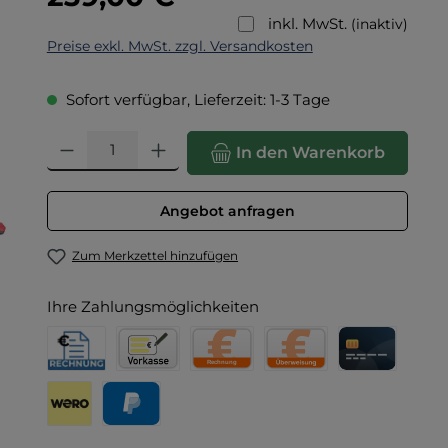
inkl. MwSt.
(inaktiv)
Preise exkl. MwSt. zzgl. Versandkosten
Sofort verfügbar, Lieferzeit: 1-3 Tage
Produkt Anzahl: Gib den gewünschten Wert ein oder benut
In den Warenkorb
Angebot anfragen
Zum Merkzettel hinzufügen
Ihre Zahlungsmöglichkeiten
Rechnung für Behörden
Vorkasse
Rechnung
Direktüberweisung
Kreditkarte
Wero
PayPal