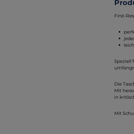
Prod
First-Re
perf
jede
leic
Speziell
umfangre
Die Tasc
Mit hera
in kritis
Mit Schu