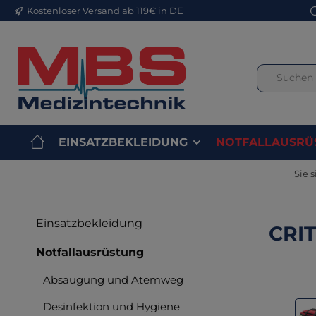
Kostenloser Versand ab 119€ in DE
m Hauptinhalt springen
Zur Suche springen
Zur Hauptnavigation springen
EINSATZBEKLEIDUNG
NOTFALLAUSRÜ
Sie s
Einsatzbekleidung
CRIT
Notfallausrüstung
Absaugung und Atemweg
Bilderga
Desinfektion und Hygiene