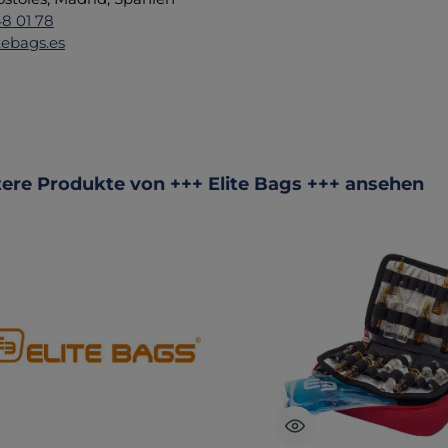
48 01 78
tebags.es
ktgalerie überspringen
ere Produkte von +++ Elite Bags +++ ansehen