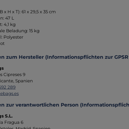
B x H x T): 61 x 29,5 x 35 cm
n: 47 L
: 4,1 kg
le Beladung: 15 kg
l: Polyester
rot
n zum Hersteller (Informationspflichten zur GPSR
gs
os Cipreses 9
icante, Spanien
692 289
tebags.es
n zur verantwortlichen Person (Informationspflic
s S.L.
 la Fragua 6
stoles, Madrid, Spanien