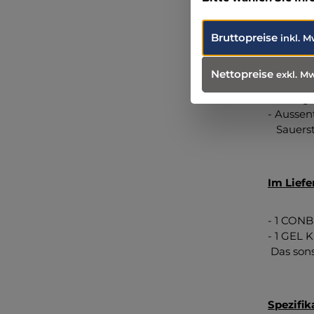
- Deckel
- DIN A
- Sicherh
Bruttopreise
inkl. M
- hochfe
- abnhem
Nettopreise
exkl. M
- integr
Hüftgu
- Aussen
Sauerst
Im Lief
- 1 CON
- 1 GEL 
Das sons
Spezifik