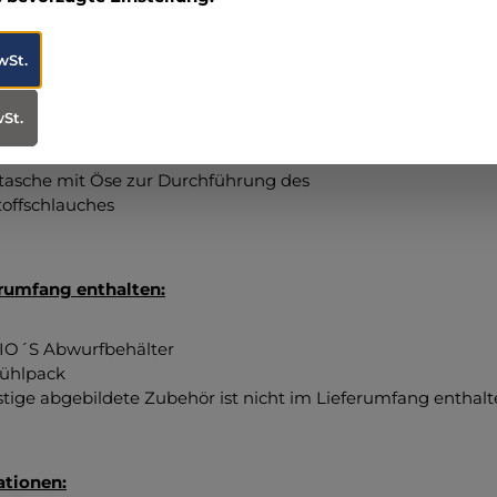
-Aussenfach mit:
5 Schreibbrett
eits-Reflexstreifen
wSt.
ste Transportösen
barer, gepolsterter Schultertragegurt
wSt.
iertes, verstaubares Rucksacktrageysytem mit
rt
tasche mit Öse zur Durchführung des
offschlauches
erumfang enthalten:
BIO´S Abwurfbehälter
Kühlpack
tige abgebildete Zubehör ist nicht im Lieferumfang enthal
ationen: