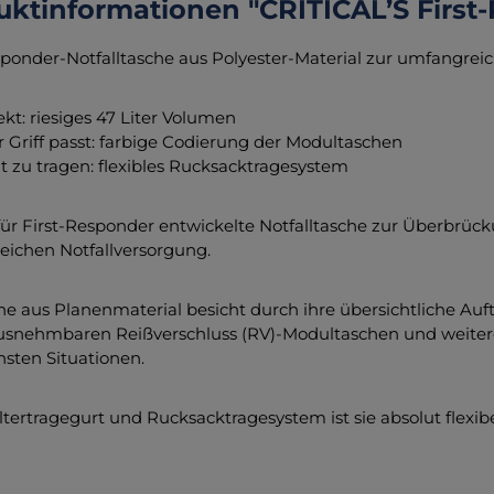
uktinformationen "CRITICAL’S First
sponder-Notfalltasche aus Polyester-Material zur umfangrei
ekt: riesiges 47 Liter Volumen
r Griff passt: farbige Codierung der Modultaschen
ht zu tragen: flexibles Rucksacktragesystem
 für First-Responder entwickelte Notfalltasche zur Überbrück
ichen Notfallversorgung.
he aus Planenmaterial besicht durch ihre übersichtliche Auf
usnehmbaren Reißverschluss (RV)-Modultaschen und weiterer
chsten Situationen.
ltertragegurt und Rucksacktragesystem ist sie absolut flexibe