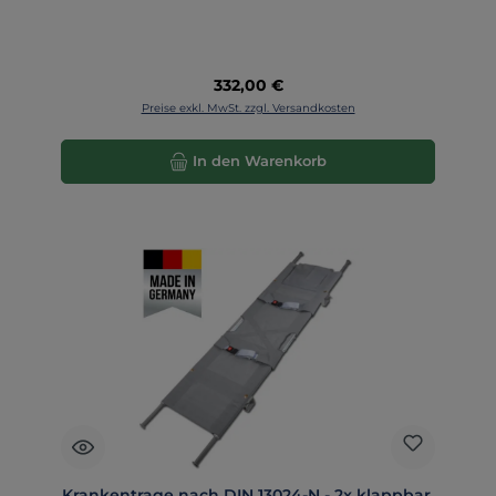
Regulärer Preis:
332,00 €
Preise exkl. MwSt. zzgl. Versandkosten
In den Warenkorb
Krankentrage nach DIN 13024-N - 2x klappbar,