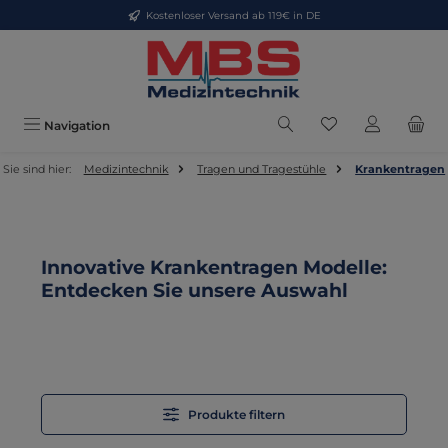
Kostenloser Versand ab 119€ in DE
Zum Hauptinhalt springen
Du hast 0 Produkt
Navigation
Sie sind hier:
Medizintechnik
Tragen und Tragestühle
Krankentragen
Innovative Krankentragen Modelle:
Entdecken Sie unsere Auswahl
Produkte filtern