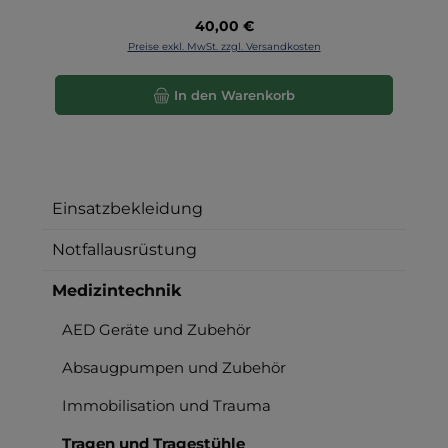
Regulärer Preis:
40,00 €
Preise exkl. MwSt. zzgl. Versandkosten
In den Warenkorb
Einsatzbekleidung
Notfallausrüstung
Medizintechnik
AED Geräte und Zubehör
Absaugpumpen und Zubehör
Immobilisation und Trauma
Tragen und Tragestühle