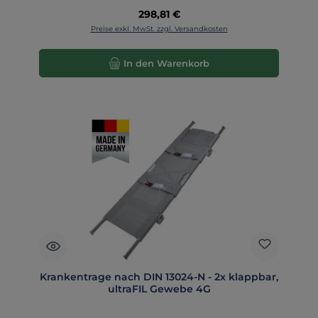
Regulärer Preis:
298,81 €
Preise exkl. MwSt. zzgl. Versandkosten
In den Warenkorb
Krankentrage nach DIN 13024-N - 2x klappbar,
ultraFIL Gewebe 4G