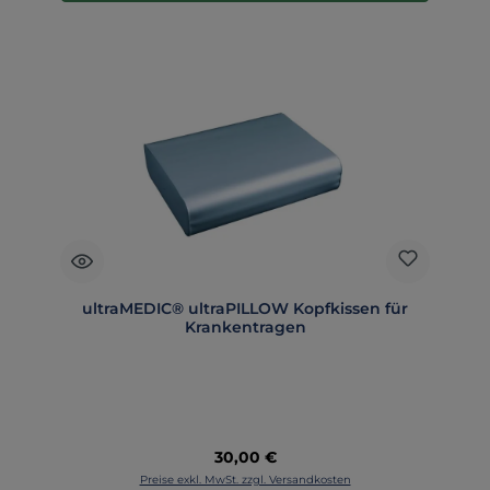
ultraMEDIC® ultraPILLOW Kopfkissen für
Krankentragen
Regulärer Preis:
30,00 €
Preise exkl. MwSt. zzgl. Versandkosten