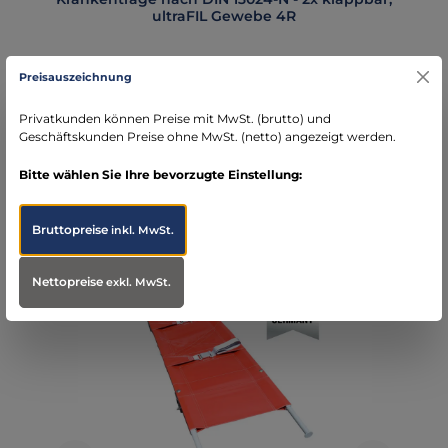
ultraFIL Gewebe 4R
Preisauszeichnung
Privatkunden können Preise mit MwSt. (brutto) und
Regulärer Preis:
303,81 €
Geschäftskunden Preise ohne MwSt. (netto) angezeigt werden.
Preise exkl. MwSt. zzgl. Versandkosten
Bitte wählen Sie Ihre bevorzugte Einstellung:
In den Warenkorb
Bruttopreise
inkl. MwSt.
Nettopreise
exkl. MwSt.