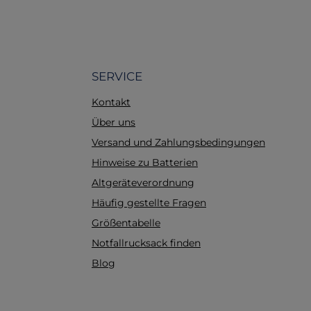
en
e-
te
Die
tete,
SERVICE
sorgt für
Kontakt
während
s die
Über uns
hkeit
Versand und Zahlungsbedingungen
aterial:
Hinweise zu Batterien
eleichtem
rial
Altgeräteverordnung
 lange
Häufig gestellte Fragen
Größentabelle
ative
tät: Der
Notfallrucksack finden
 allen
Blog
nach ISO
dard)
flexible