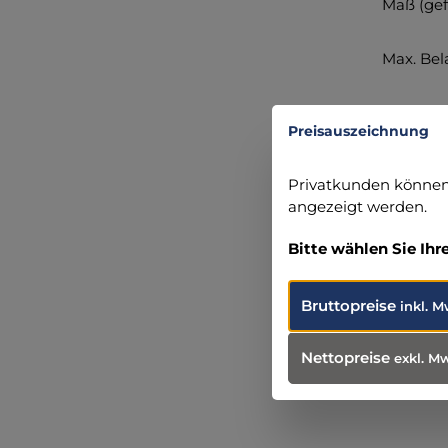
Maß (gef
Max. Bel
Angabe
Preisauszeichnung
servopr
Am Mari
Privatkunden können 
46485 We
angezeigt werden.
+49 281 
info@ser
Bitte wählen Sie Ihr
Bruttopreise
inkl. M
Nettopreise
exkl. M
Produ
Wei