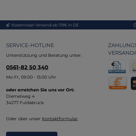
en
ei
Kostenloser Versand ab 119€ in DE
de
in
SERVICE-HOTLINE
ZAHLUNGS
VERSAND
Fun
Unterstützung und Beratung unter:
E
0561-82 50 340
Re
Pr
Rechnung fü
Vor
Mo-Fr, 09:00 - 15:00 Uhr
Hi
u
oder erreichen Sie uns vor Ort:
Direktüberw
Kr
Diemelweg 4
34277 Fuldabrück
Oder über unser
Kontaktformular
.