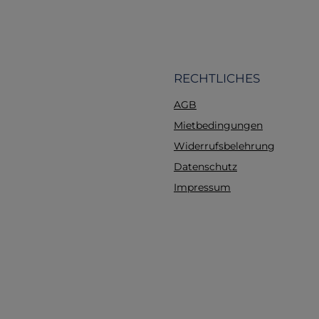
mit einem hoh
Farbwiedergab
Index.Rutschfes
Griffoberfläche: 
ergonomisch gestal
RECHTLICHES
rutschfeste Oberfläche 
AGB
einen sicheren Halt 
der Anwendung, wa
Mietbedingungen
Benutzerfreundlic
Widerrufsbelehrung
erhöht.Hochwertiges M
Datenschutz
Der Griff ist aus pfleg
und robustem Mate
Impressum
gefertigt, das eine
Lebensdauer
gewährleistet.Innov
FunktionenKompatibili
Batteriegriff ist mit
Laryngoskopspateln 
7376 (Grüner Stan
kompatibel, was eine 