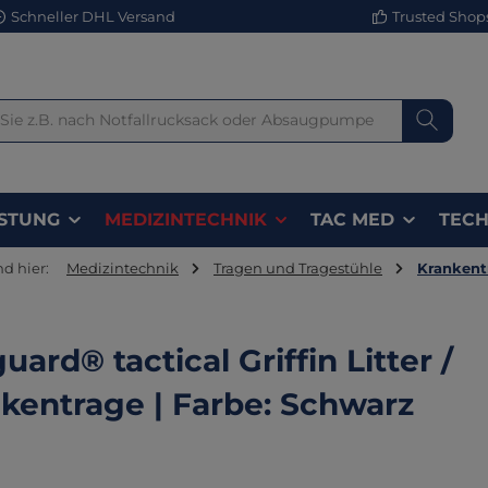
Schneller DHL Versand
Trusted Shops 
STUNG
MEDIZINTECHNIK
TAC MED
TECH
nd hier:
Medizintechnik
Tragen und Tragestühle
Krankent
guard® tactical Griffin Litter /
kentrage | Farbe: Schwarz