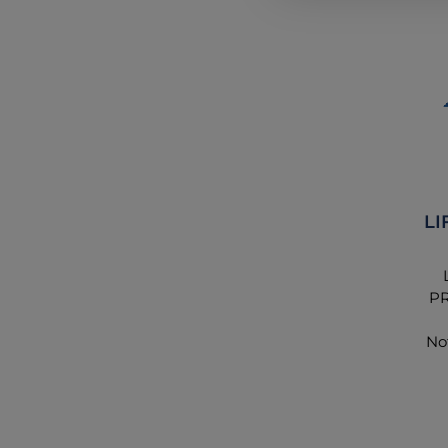
L
PR
No
EM
st