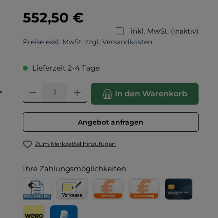
Regulärer Preis:
552,50 €
inkl. MwSt.
(inaktiv)
Preise exkl. MwSt. zzgl. Versandkosten
Lieferzeit 2-4 Tage
Produkt Anzahl: Gib den gewünschten Wert ein oder benut
In den Warenkorb
Angebot anfragen
Zum Merkzettel hinzufügen
Ihre Zahlungsmöglichkeiten
Rechnung für Behörden
Vorkasse
Rechnung
Direktüberweisung
Kreditkarte