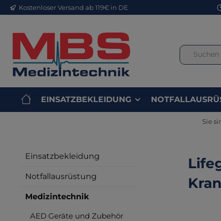
Kostenloser Versand ab 119€ in DE
m Hauptinhalt springen
Zur Suche springen
Zur Hauptnavigation springen
EINSATZBEKLEIDUNG
NOTFALLAUSRÜ
Sie si
Einsatzbekleidung
Life
Notfallausrüstung
Kran
Medizintechnik
AED Geräte und Zubehör