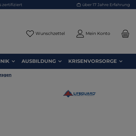
zertifiziert
über 17 Jahre Erfahrung
Du hast 0 Produkte auf dem Merk
Wunschzettel
Mein Konto
NIK
AUSBILDUNG
KRISENVORSORGE
ragen