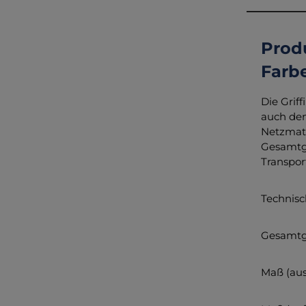
Produ
Farb
Die Griff
auch den
Netzmate
Gesamtge
Transpor
Technis
Gesamtg
Maß (aus