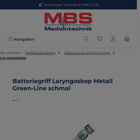
Kostenloser Versand ab 119€ in DE
Zum Hauptinhalt springen
Du hast 0 Produkte
Navigation
Sie sind hier:
Notfallausrüstung
Absaugung und Atemweg
Laryngoskope
Batteriegriff Laryngoskop Metall
Green-Line schmal
Bildergalerie überspringen