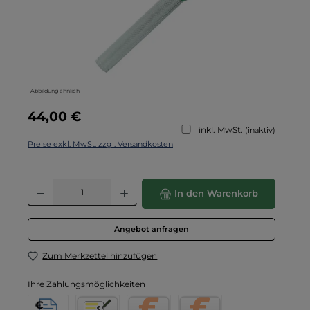
Abbildung ähnlich
Regulärer Preis:
44,00 €
inkl. MwSt.
(inaktiv)
Preise exkl. MwSt. zzgl. Versandkosten
Produkt Anzahl: Gib den gewünschten Wert ein oder benutze die Schaltflä
In den Warenkorb
Angebot anfragen
Zum Merkzettel hinzufügen
Ihre Zahlungsmöglichkeiten