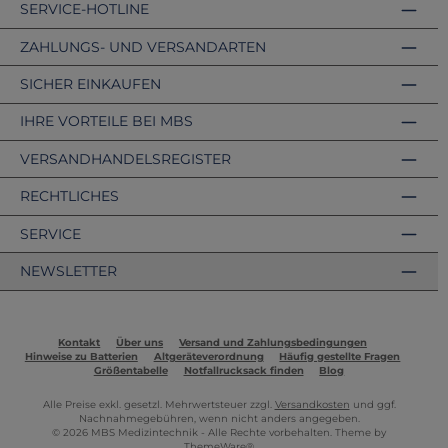
SERVICE-HOTLINE
ZAHLUNGS- UND VERSANDARTEN
SICHER EINKAUFEN
IHRE VORTEILE BEI MBS
VERSANDHANDELSREGISTER
RECHTLICHES
SERVICE
NEWSLETTER
Kontakt
Über uns
Versand und Zahlungsbedingungen
Hinweise zu Batterien
Altgeräteverordnung
Häufig gestellte Fragen
Größentabelle
Notfallrucksack finden
Blog
Alle Preise exkl. gesetzl. Mehrwertsteuer zzgl.
Versandkosten
und ggf.
Nachnahmegebühren, wenn nicht anders angegeben.
© 2026 MBS Medizintechnik - Alle Rechte vorbehalten. Theme by
ThemeWare®