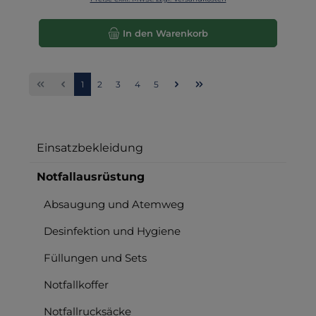
In den Warenkorb
Seite
Seite
Seite
Seite
Seite
1
2
3
4
5
Einsatzbekleidung
Notfallausrüstung
Absaugung und Atemweg
Desinfektion und Hygiene
Füllungen und Sets
Notfallkoffer
Notfallrucksäcke