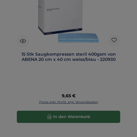
15 Stk Saugkompressen steril 400gsm von
ABENA 20 cm x 40 cm weiss/blau - 220930
Regulärer Preis:
9,65 €
Preise exkl. MwSt. zzgl. Versandkosten
In den Warenkorb