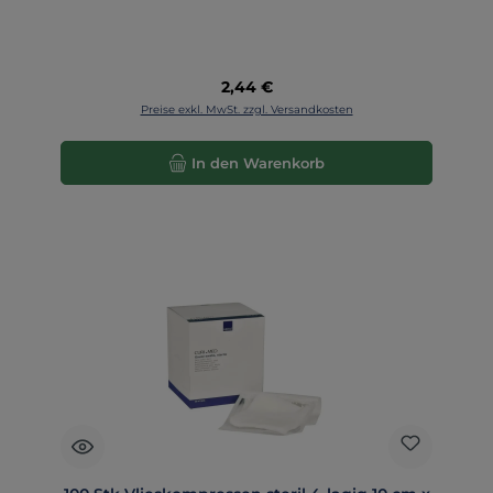
Regulärer Preis:
2,44 €
Preise exkl. MwSt. zzgl. Versandkosten
In den Warenkorb