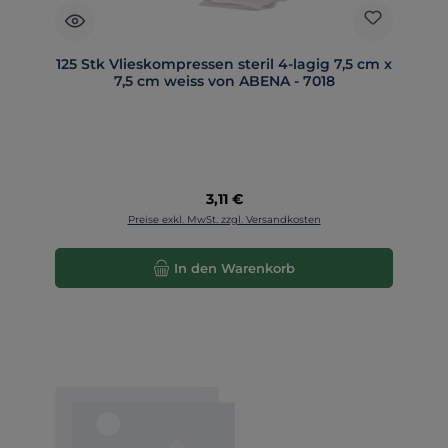
125 Stk Vlieskompressen steril 4-lagig 7,5 cm x
7,5 cm weiss von ABENA - 7018
Regulärer Preis:
3,11 €
Preise exkl. MwSt. zzgl. Versandkosten
In den Warenkorb