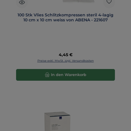
100 Stk Vlies Schlitzkompressen steril 4-lagig
10 cm x 10 cm weiss von ABENA - 221607
Regulärer Preis:
4,45 €
Preise exkl. MwSt. zzgl. Versandkosten
In den Warenkorb