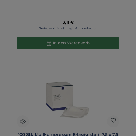
Regulärer Preis:
3,11 €
Preise exkl. MwSt. zzgl. Versandkosten
In den Warenkorb
100 Stk Mullkompressen 8-lagig steril 7,5 x 7,5