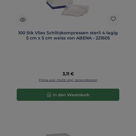
100 Stk Vlies Schlitzkompressen steril 4-lagig
5 cm x 5 cm weiss von ABENA - 221605
Regulärer Preis:
3,11 €
Preise exkl. MwSt. zzgl. Versandkosten
In den Warenkorb