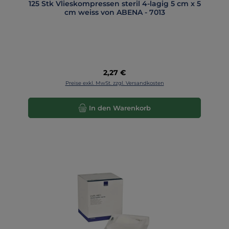
125 Stk Vlieskompressen steril 4-lagig 5 cm x 5
cm weiss von ABENA - 7013
Regulärer Preis:
2,27 €
Preise exkl. MwSt. zzgl. Versandkosten
In den Warenkorb