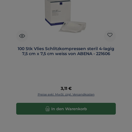
100 Stk Vlies Schlitzkompressen steril 4-lagig
7,5 cm x 7,5 cm weiss von ABENA - 221606
Regulärer Preis:
3,11 €
Preise exkl. MwSt. zzgl. Versandkosten
In den Warenkorb