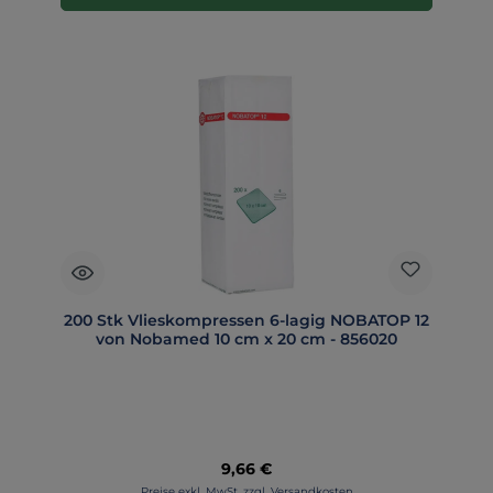
200 Stk Vlieskompressen 6-lagig NOBATOP 12
von Nobamed 10 cm x 20 cm - 856020
Regulärer Preis:
9,66 €
Preise exkl. MwSt. zzgl. Versandkosten