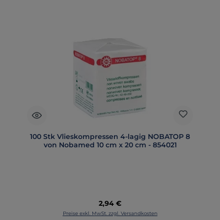
100 Stk Vlieskompressen 4-lagig NOBATOP 8
von Nobamed 10 cm x 20 cm - 854021
Regulärer Preis:
2,94 €
Preise exkl. MwSt. zzgl. Versandkosten