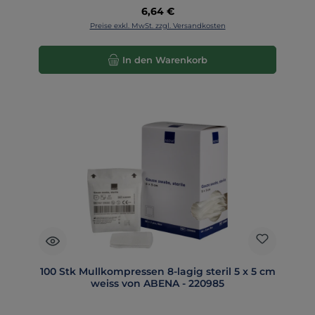
Regulärer Preis:
6,64 €
Preise exkl. MwSt. zzgl. Versandkosten
In den Warenkorb
100 Stk Mullkompressen 8-lagig steril 5 x 5 cm
weiss von ABENA - 220985