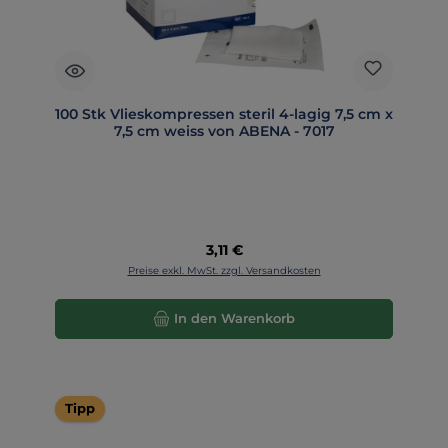
100 Stk Vlieskompressen steril 4-lagig 7,5 cm x
7,5 cm weiss von ABENA - 7017
Regulärer Preis:
3,11 €
Preise exkl. MwSt. zzgl. Versandkosten
In den Warenkorb
Tipp