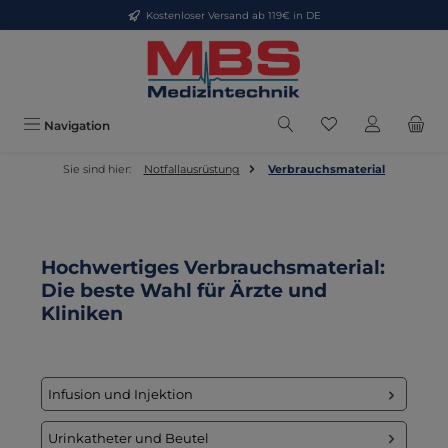
Kostenloser Versand ab 119€ in DE
Zum Hauptinhalt springen
Du hast 0 Produkt
Navigation
Sie sind hier:
Notfallausrüstung
Verbrauchsmaterial
Hochwertiges Verbrauchsmaterial:
Die beste Wahl für Ärzte und
Kliniken
Infusion und Injektion
Urinkatheter und Beutel