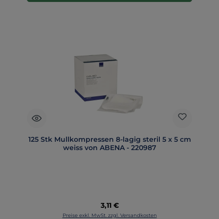
125 Stk Mullkompressen 8-lagig steril 5 x 5 cm
weiss von ABENA - 220987
Regulärer Preis:
3,11 €
Preise exkl. MwSt. zzgl. Versandkosten