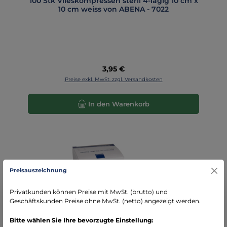
100 Stk Vlieskompressen steril 4-lagig 10 cm x
10 cm weiss von ABENA - 7022
Regulärer Preis:
3,95 €
Preise exkl. MwSt. zzgl. Versandkosten
In den Warenkorb
Preisauszeichnung
Privatkunden können Preise mit MwSt. (brutto) und
Geschäftskunden Preise ohne MwSt. (netto) angezeigt werden.
Bitte wählen Sie Ihre bevorzugte Einstellung: