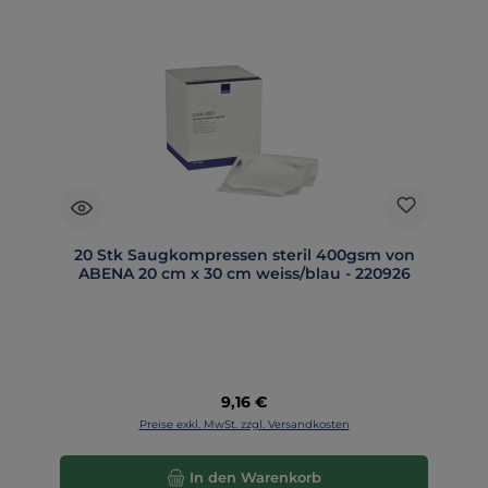
20 Stk Saugkompressen steril 400gsm von
ABENA 20 cm x 30 cm weiss/blau - 220926
Regulärer Preis:
9,16 €
Preise exkl. MwSt. zzgl. Versandkosten
In den Warenkorb