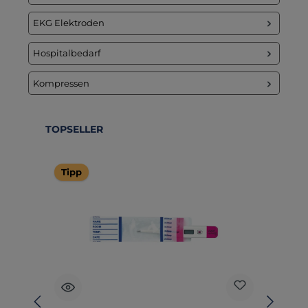
EKG Elektroden
Hospitalbedarf
Kompressen
Produktgalerie überspringen
TOPSELLER
Tipp
T