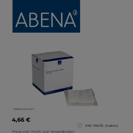
Bildergalerie überspringen
Abbildung ähnlich
Regulärer Preis:
4,66 €
inkl. MwSt.
(inaktiv)
Preise exkl. MwSt. zzgl. Versandkosten