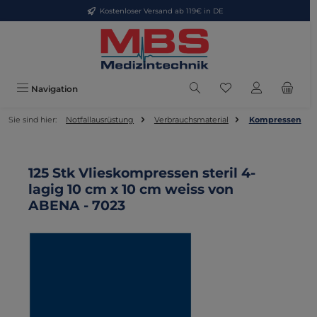
Kostenloser Versand ab 119€ in DE
Zum Hauptinhalt springen
Du hast 0 Produkte
Navigation
Sie sind hier:
Notfallausrüstung
Verbrauchsmaterial
Kompressen
125 Stk Vlieskompressen steril 4-
lagig 10 cm x 10 cm weiss von
ABENA - 7023