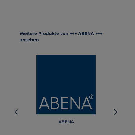
Produktgalerie überspringen
Weitere Produkte von +++ ABENA +++
ansehen
ABENA
100
10 