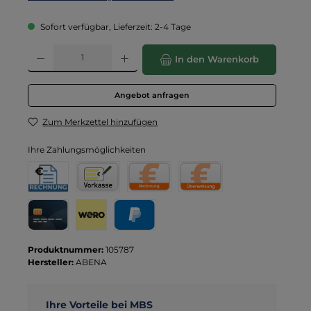
Sofort verfügbar, Lieferzeit: 2-4 Tage
Produkt Anzahl: Gib den gewünschten Wert ein oder benutze die Schaltflä
In den Warenkorb
Angebot anfragen
Zum Merkzettel hinzufügen
Ihre Zahlungsmöglichkeiten
Rechnung für Behörden
Vorkasse
Rechnung
Direktüberweisung
Kreditkarte
Wero
PayPal
Produktnummer:
105787
Hersteller:
ABENA
Ihre Vorteile bei MBS