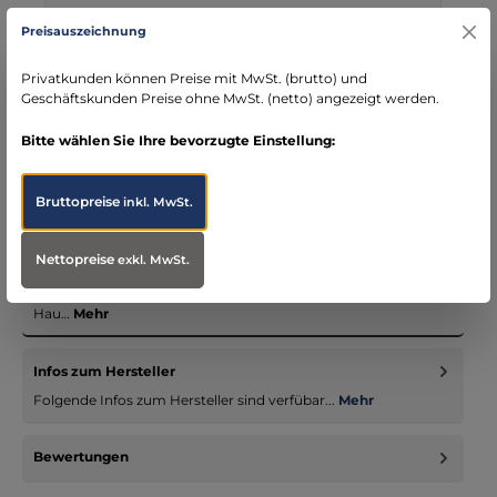
Kostenloser Versand ab € 119,- Bestellwert (nur
Preisauszeichnung
DE)
schneller Versand mit DHL
Privatkunden können Preise mit MwSt. (brutto) und
seit über 15 Jahren kompetenter Partner im
Geschäftskunden Preise ohne MwSt. (netto) angezeigt werden.
Bereich Notfallmedizin
Bitte wählen Sie Ihre bevorzugte Einstellung:
Bruttopreise
inkl. MwSt.
Beschreibung
Nettopreise
exkl. MwSt.
25 x 5 Stk Vlieskompressen von ABENA. Breite x Laenge: 10 cm
x 10 cm 4-lagig70% Viscose, 30% PolyesterZum Abwischen der
Hau…
Mehr
Infos zum Hersteller
Folgende Infos zum Hersteller sind verfübar...
Mehr
Bewertungen