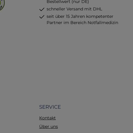
Bestellwert (nur DE)
K
schneller Versand mit DHL
seit über 15 Jahren kompetenter
z
Partner im Bereich Notfallmedizin
zu
se
e
de
w
D
SERVICE
Kontakt
Über uns