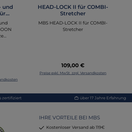
- und
HEAD-LOCK II für COMBI-
K
ür
Stretcher
zen
und
MBS HEAD-LOCK II für COMBI-
R
-BOON
Stretcher
A
ze
 65 x 18
8 kg
Regulärer Preis:
109,00 €
u
Preis:
Preise exkl. MwSt. zzgl. Versandkosten
korb
In den Warenkorb
rsandkosten
Pr
zertifiziert
über 17 Jahre Erfahrung
IHRE VORTEILE BEI MBS
M
Kostenloser Versand ab 119€