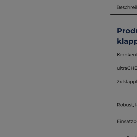
Beschre
Prod
klapp
Kranken
ultraCHE
2x klapp
Robust, 
Einsatzb