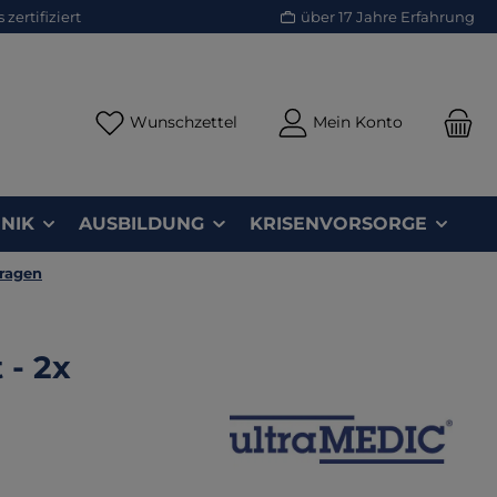
zertifiziert
über 17 Jahre Erfahrung
Du hast 0 Produkte auf dem Merk
Wunschzettel
Mein Konto
NIK
AUSBILDUNG
KRISENVORSORGE
ragen
 - 2x