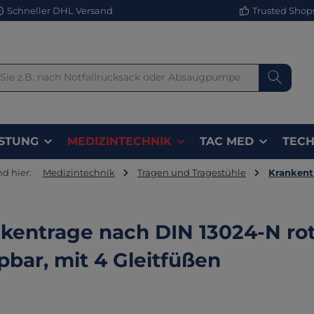
Schneller DHL Versand
Trusted Shops 
STUNG
MEDIZINTECHNIK
TAC MED
TECH
nd hier:
Medizintechnik
Tragen und Tragestühle
Krankent
kentrage nach DIN 13024-N rot
pbar, mit 4 Gleitfüßen