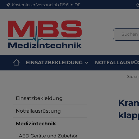
Kostenloser Versand ab 119€ in DE
m Hauptinhalt springen
Zur Suche springen
Zur Hauptnavigation springen
EINSATZBEKLEIDUNG
NOTFALLAUSRÜ
Sie si
Einsatzbekleidung
Kran
Notfallausrüstung
klap
Medizintechnik
AED Geräte und Zubehör