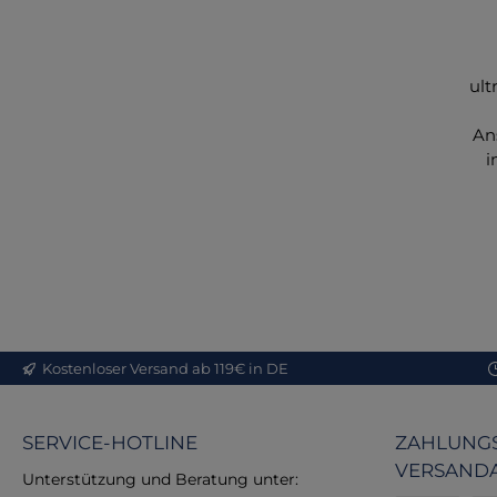
ult
An
i
M
V
Un
pr
d
Kostenloser Versand ab 119€ in DE
Ar
SERVICE-HOTLINE
ZAHLUNGS
Q
VERSAND
bie
Unterstützung und Beratung unter: