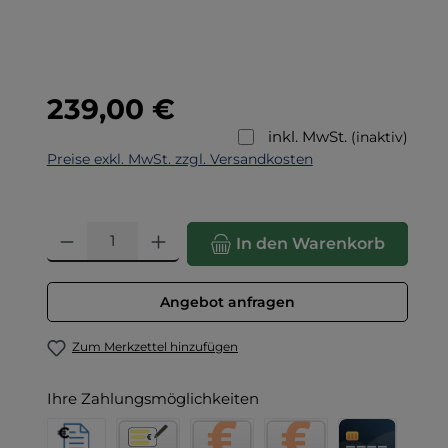
Regulärer Preis:
239,00 €
inkl. MwSt.
(inaktiv)
Preise exkl. MwSt. zzgl. Versandkosten
Produkt Anzahl: Gib den gewünschten Wert ein oder benut
In den Warenkorb
Angebot anfragen
Zum Merkzettel hinzufügen
Ihre Zahlungsmöglichkeiten